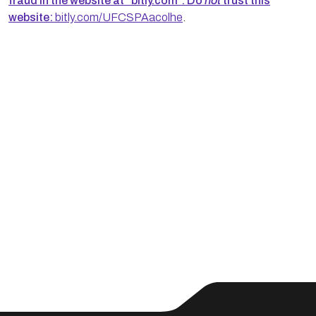
fraud in the website at “bitly.com”. Do
not
trust this
website:
bitly.com/UFCSPAacolhe
.