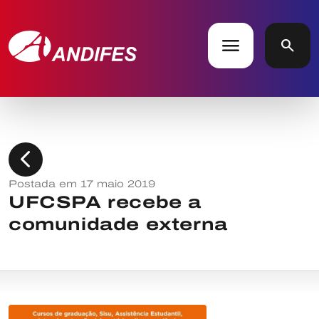
menu
search
chevron_left
Postada em 17 maio 2019
UFCSPA recebe a
comunidade externa