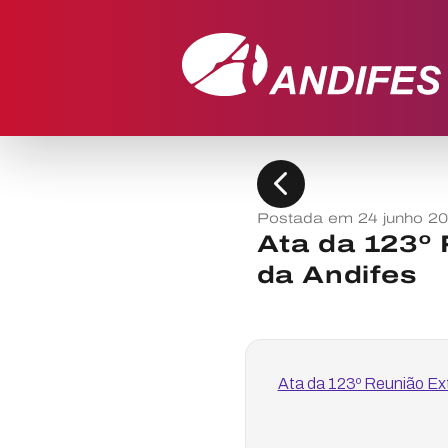
chevron_left
Postada em 24 junho 2
Ata da 123º 
da Andifes
Ata da 123º Reunião Ext