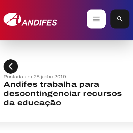
menu
search
chevron_left
Postada em 28 junho 2019
Andifes trabalha para
descontingenciar recursos
da educação