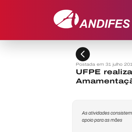
chevron_left
Postada em 31 julho 20
UFPE realiz
Amamentaç
As atividades consistem
apoio para as mães