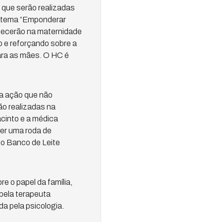
 que serão realizadas
o tema “Emponderar
ntecerão na maternidade
 e reforçando sobre a
para as mães. O HC é
ca ação que não
ão realizadas na
cinto e a médica
cer uma roda de
o Banco de Leite
 o papel da família,
 pela terapeuta
da pela psicologia.