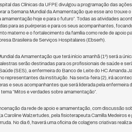
spital das Clínicas da UFPE divulgou a programação das ações
lebrar a Semana Mundial da Amamentação que esse ano trouxe 
a amamentação hoje e para o futuro”. Todas as atividades aco
adas para as puérperas e para os seus acompanhantes, focando
nto materno e o fortalecimento da família como rede de apoio 
resa Brasileira de Serviços Hospitalares (Ebserh).
undial da Amamentação que terá início amanhã (1º) será a úni
lestras serão destinadas para os profissionais de saúde e ser
 Saúde (SES), a enfermeira do Banco de Leite do HC Amanda Ja
mo representantes da instituição. Na sexta-feira (2), irá aconte
ras e seus acompanhantes que será liderada pela enfermeira d
o tema “Mitos e verdades sobre amamentação”.
encenação da rede de apoio e amamentação, com discussão sobre
a Caroline Walzertudes, pela fisioterapeuta Camilla Medeiros e
rruda. No dia 6, haverá uma oficina de colagens criativas realiza