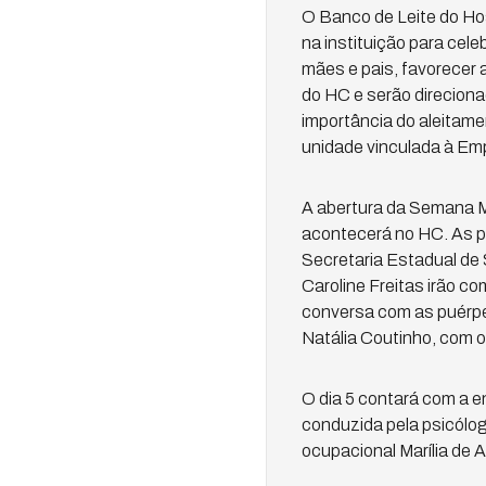
O Banco de Leite do Ho
na instituição para ce
mães e pais, favorecer 
do HC e serão direcion
importância do aleitame
unidade vinculada à Emp
A abertura da Semana M
acontecerá no HC. As pa
Secretaria Estadual de
Caroline Freitas irão co
conversa com as puérpe
Natália Coutinho, com 
O dia 5 contará com a 
conduzida pela psicólog
ocupacional Marília de A