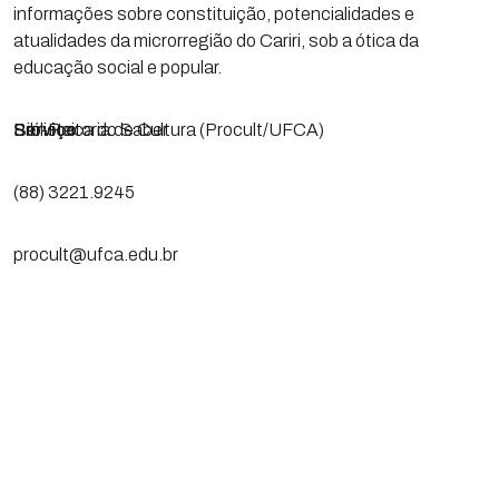
informações sobre constituição, potencialidades e
atualidades da microrregião do Cariri, sob a ótica da
educação social e popular.
Serviço
Biblioteca do Saber
Pró-Reitoria de Cultura (Procult/UFCA)
(88) 3221.9245
procult@ufca.edu.br