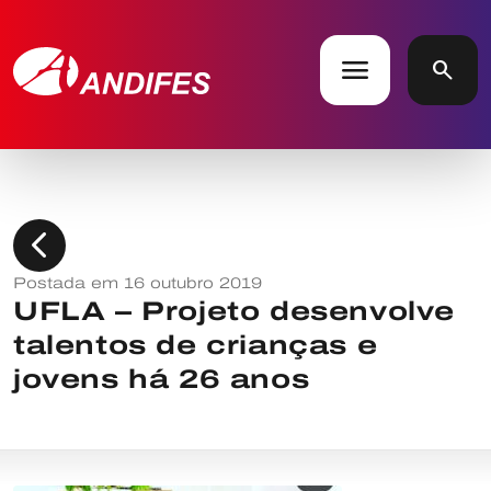
menu
search
chevron_left
Postada em 16 outubro 2019
UFLA – Projeto desenvolve
talentos de crianças e
jovens há 26 anos