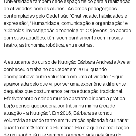
Universidade também cede espaço físico para a realização
de atividades com os alunos. As áreas pedagógicas
contempladas pelo Cedet são “Criatividade, habilidades e
expressão”, “Humanidade, comunicação e organização” e
“Ciências, investigação e tecnologia”. Os jovens, de acordo
com suas aptidões, têm acompanhamento com música,
teatro, astronomia, robótica, entre outras.
A estudante do curso de Nutrição Bárbara Andreata Avelar
conheceu o trabalho do Cedet em 2018, quando
acompanhava outro voluntário em uma atividade. “Fiquei
apaixonada pelo que vi, por ser uma experiência diferente
daquelas que costumamos ter na educação tradicional.
Efetivamente é sair do mundo abstrato e ir para a prática.
Logo pensei que poderia contribuir na minha área de
atuação – a Nutrição”. Em 2016, Bárbara se tornou
voluntária atuando tanto em “Nutrição aplicada à culinária”
quanto com “Anatomia Humana”. Ela diz que é a realização
de um sonho, já que sempre foi encantada pela área do