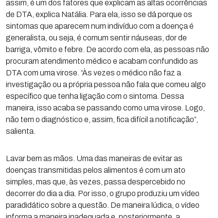
assim, é um dos fatores que explicam as altas ocorrências
de DTA, explica Natália. Para ela, isso se dá porque os
sintomas que aparecem num indivíduo com a doença é
generalista, ou seja, é comum sentir náuseas, dor de
barriga, vômito e febre. De acordo com ela, as pessoas não
procuram atendimento médico e acabam confundido as
DTA com uma virose. “Às vezes o médico não faz a
investigação ou a própria pessoa não fala que comeu algo
específico que tenha ligação com o sintoma. Dessa
maneira, isso acaba se passando como uma virose. Logo,
não tem o diagnóstico e, assim, fica difícil a notificação”,
salienta.
Lavar bem as mãos. Uma das maneiras de evitar as
doenças transmitidas pelos alimentos é com um ato
simples, mas que, às vezes, passa despercebido no
decorrer do dia a dia. Por isso, o grupo produziu um vídeo
paradidático sobre a questão. De maneira lúdica, o vídeo
informa a maneira inadequada e, posteriormente, a