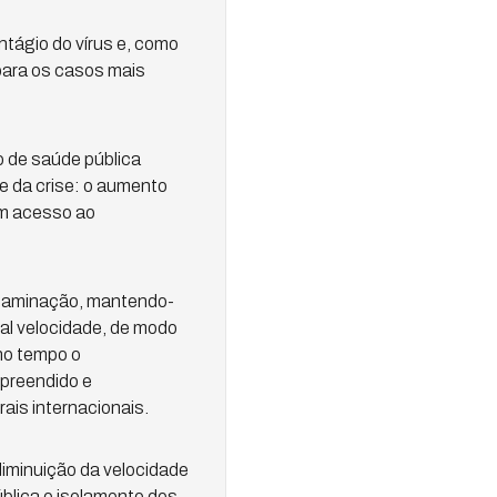
ntágio do vírus e, como
para os casos mais
 de saúde pública
e da crise: o aumento
em acesso ao
ntaminação, mantendo-
tal velocidade, de modo
no tempo o
preendido e
ais internacionais.
diminuição da velocidade
blica o isolamento dos