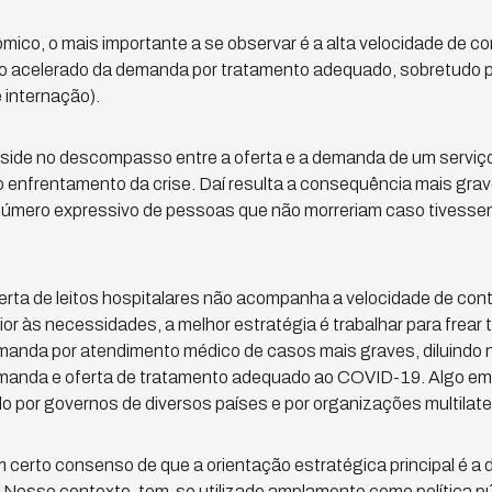
mico, o mais importante a se observar é a alta velocidade de co
to acelerado da demanda por tratamento adequado, sobretudo 
 internação).
eside no descompasso entre a oferta e a demanda de um serviço
 enfrentamento da crise. Daí resulta a consequência mais grav
 número expressivo de pessoas que não morreriam caso tivess
rta de leitos hospitalares não acompanha a velocidade de co
rior às necessidades, a melhor estratégia é trabalhar para frear 
emanda por atendimento médico de casos mais graves, diluindo 
anda e oferta de tratamento adequado ao COVID-19. Algo em
por governos de diversos países e por organizações multilater
 certo consenso de que a orientação estratégica principal é a 
 Nesse contexto, tem-se utilizado amplamente como política pú