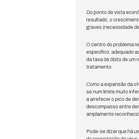
Do ponto de vista econô
resultado, o crescimen
graves (necessidade de
O centro do problema r
específico, adequado ao
da taxa de óbito de um
tratamento.
Como a expansão da ofe
se num limite muito infe
a arrefecer o pico de d
descompasso entre dem
amplamente reconhecido 
Pode-se dizer que há um
de propagação do vírus.