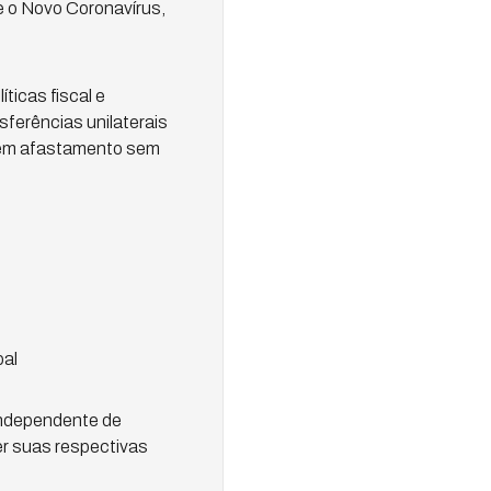
e o Novo Coronavírus,
ticas fiscal e
sferências unilaterais
 em afastamento sem
pal
independente de
er suas respectivas