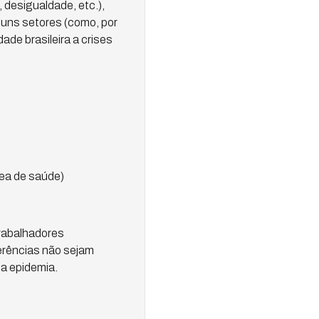
 desigualdade, etc.),
guns setores (como, por
de brasileira a crises
rea de saúde)
trabalhadores
rências não sejam
 a epidemia.