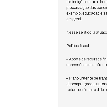
diminuição da taxa de i
precarização das condiç
exemplo, educação e saú
em geral.
Nesse sentido, a atuaçã
Política fiscal
– Aporte de recursos fi
necessários ao enfrenta
– Plano urgente de tran
desempregados, autôno
feitas, será muito difíc