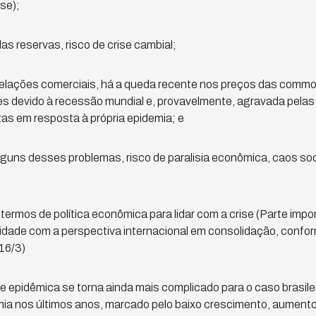
se);
as reservas, risco de crise cambial;
elações comerciais, há a queda recente nos preços das commod
s devido à recessão mundial e, provavelmente, agravada pelas
tas em resposta à própria epidemia; e
guns desses problemas, risco de paralisia econômica, caos soc
ermos de política econômica para lidar com a crise (Parte imp
dade com a perspectiva internacional em consolidação, conform
16/3)
se epidêmica se torna ainda mais complicado para o caso brasile
 nos últimos anos, marcado pelo baixo crescimento, aumento