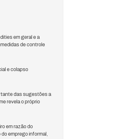
ities em geral e a
 medidas de controle
ial e colapso
ortante das sugestões a
e revela o próprio
iro em razão do
 do emprego informal,