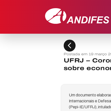
chevron_left
Postada em 19 março 
UFRJ – Coron
sobre econom
Um documento elaborado
Internacionais e Defes
(Pepi-IE/UFRJ), intula