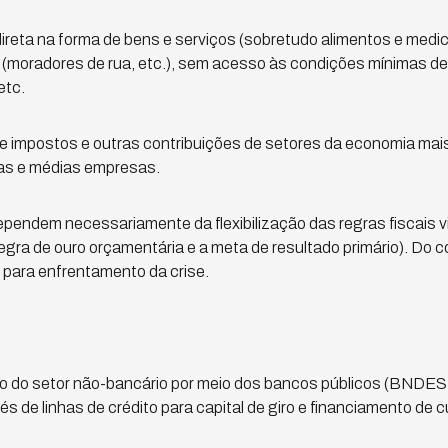
direta na forma de bens e serviços (sobretudo alimentos e med
e (moradores de rua, etc.), sem acesso às condições mínimas de
etc.
 impostos e outras contribuições de setores da economia mais 
as e médias empresas.
endem necessariamente da flexibilização das regras fiscais vig
regra de ouro orçamentária e a meta de resultado primário). Do c
te para enfrentamento da crise.
to do setor não-bancário por meio dos bancos públicos (BNDES,
 de linhas de crédito para capital de giro e financiamento de c