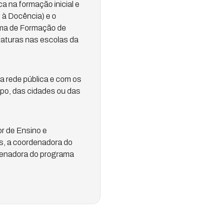
a na formação inicial e
 à Docência) e o
ama de Formação de
ciaturas nas escolas da
a rede pública e com os
mpo, das cidades ou das
or de Ensino e
s, a coordenadora do
rdenadora do programa