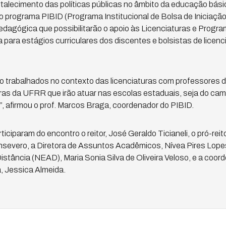
talecimento das políticas públicas no âmbito da educação básic
 o programa PIBID (Programa Institucional de Bolsa de Iniciação
dagógica que possibilitarão o apoio às Licenciaturas e Progr
a para estágios curriculares dos discentes e bolsistas de licen
o trabalhados no contexto das licenciaturas com professores d
uras da UFRR que irão atuar nas escolas estaduais, seja do ca
 afirmou o prof. Marcos Braga, coordenador do PIBID.
iparam do encontro o reitor, José Geraldo Ticianeli, o pró-reit
severo, a Diretora de Assuntos Acadêmicos, Nívea Pires Lope
stância (NEAD), Maria Sonia Silva de Oliveira Veloso, e a coo
 Jessica Almeida.