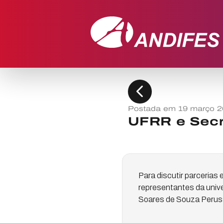
chevron_left
Postada em 19 março 
UFRR e Secr
Para discutir parcerias
representantes da unive
Soares de Souza Perus