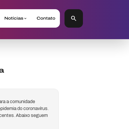
search
Notícias
Contato
a
para a comunidade
epidemia do coronavírus.
recentes. Abaixo seguem