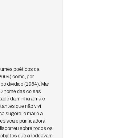
volumes poéticos da
2004) como, por
po dividido (1954), Mar
, O nome das coisas
etade da minha alma é
tantes que não vivi
ca sugere, o mar é a
síaca e purificadora.
iscorreu sobre todos os
s objetos que a rodeavam