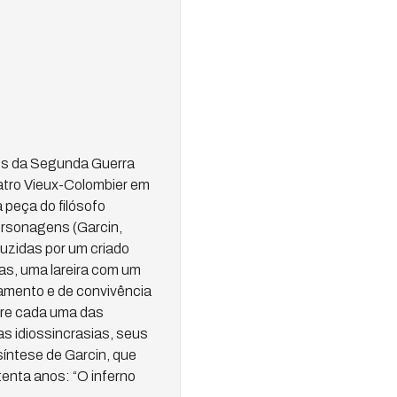
ios da Segunda Guerra
eatro Vieux-Colombier em
 peça do filósofo
ersonagens (Garcin,
uzidas por um criado
nas, uma lareira com um
amento e de convivência
bre cada uma das
as idiossincrasias, seus
síntese de Garcin, que
enta anos: “O inferno