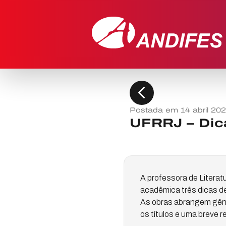
chevron_left
Postada em 14 abril 20
UFRRJ – Dica
A professora de Litera
acadêmica três dicas de
As obras abrangem gêner
os títulos e uma breve 