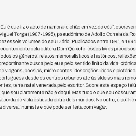
“Eu é que fiz o acto de namorar o chão em vez do céu”, escrever
Miguel Torga (1907-1995), pseudônimo de Adolfo Correia da R
dezesseis volumes do seu Diário. Publicados entre 1941 e 1994
recentemente pela editora Dom Quixote, esses livros precioso
todos os gêneros: relatos memorialísticos e históricos, reflexõe
predominante busca pelo eu e pelo sentido finito da vida, crônica
de viagens, poesias, micro contos, descrições líricas e pictóri
portuguesa desde os centros urbanos até às aldeias mais rem
tes, terra natal venerada pelo escritor. Sobre este espeço telú
 o que sou claramente não é daqui. Mas tudo o que sou obscura
 corda de viola esticada entre dois mundos. No outro, oiço-lhe 
a diversa, intimista e que pode ser feita com vagar.