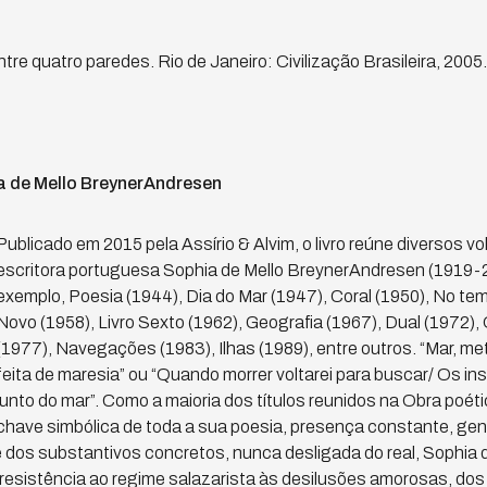
e quatro paredes. Rio de Janeiro: Civilização Brasileira, 2005.
a de Mello BreynerAndresen
Publicado em 2015 pela Assírio & Alvim, o livro reúne diversos 
escritora portuguesa Sophia de Mello BreynerAndresen (1919-
exemplo, Poesia (1944), Dia do Mar (1947), Coral (1950), No tem
Novo (1958), Livro Sexto (1962), Geografia (1967), Dual (1972)
(1977), Navegações (1983), Ilhas (1989), entre outros. “Mar, m
feita de maresia” ou “Quando morrer voltarei para buscar/ Os ins
junto do mar”. Como a maioria dos títulos reunidos na Obra poéti
chave simbólica de toda a sua poesia, presença constante, gene
os substantivos concretos, nunca desligada do real, Sophia d
resistência ao regime salazarista às desilusões amorosas, do