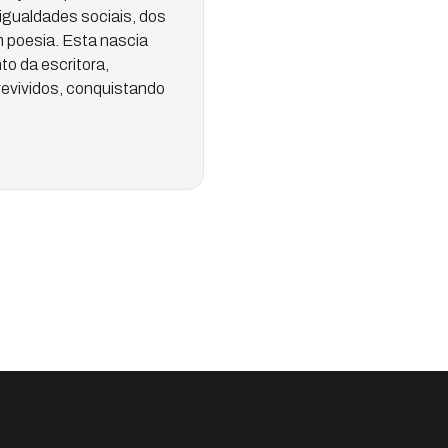
igualdades sociais, dos
m poesia. Esta nascia
o da escritora,
revividos, conquistando