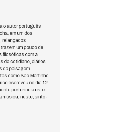
ia o autor português
ocha, em um dos
, relançados
s trazem um pouco de
s filosóficas com a
s do cotidiano, diários
cas da paisagem
otas como São Martinho
rico escreveu no dia 12
mente pertence a este
a música; neste, sinto-