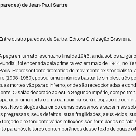
 paredes) de Jean-Paul Sartre
Entre quatro paredes, de Sartre. Editora Civilização Brasileira
A peça em um ato, escrita no final de 1943, ainda sob os augúr
Mundial, foi encenada pela primeira vez em maio de 1944, no T
Paris. Representante dramática do movimento existencialista, a
re (1905-1980), possui uma dinâmica bastante simples: três p
 suas mortes vão para o Inferno, onde são recepcionadas e cond
stente. O salão decorado ao estilo Segundo Império, com poltro
aparador, uma porta e uma campainha, será o espaço de confin
nhos. Nos diálogos das cinco cenas passamos a saber mais so
 pregressas, seus defeitos, suas fragilidades, seus vícios, su
 forçado e extenuante várias reflexões são formuladas na fala 
to para nós, leitores contemporâneos desse texto de quase oit