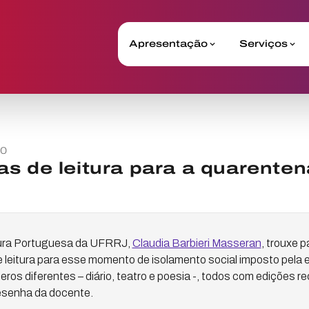
Apresentação
Serviços
20
s de leitura para a quarenten
tura Portuguesa da UFRRJ,
Claudia Barbieri Masseran
, trouxe 
 leitura para esse momento de isolamento social imposto pela 
os diferentes – diário, teatro e poesia -, todos com edições 
resenha da docente.