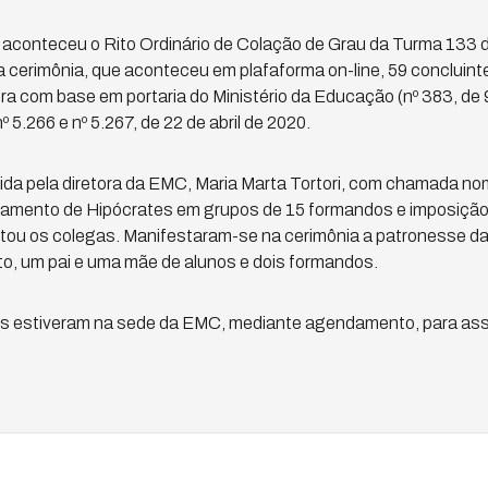
il, aconteceu o Rito Ordinário de Colação de Grau da Turma 133 
da cerimônia, que aconteceu em plafaforma on-line, 59 concluint
a com base em portaria do Ministério da Educação (nº 383, de 9 
5.266 e nº 5.267, de 22 de abril de 2020.
ida pela diretora da EMC, Maria Marta Tortori, com chamada no
juramento de Hipócrates em grupos de 15 formandos e imposição
tou os colegas. Manifestaram-se na cerimônia a patronesse da
to, um pai e uma mãe de alunos e dois formandos.
tes estiveram na sede da EMC, mediante agendamento, para ass