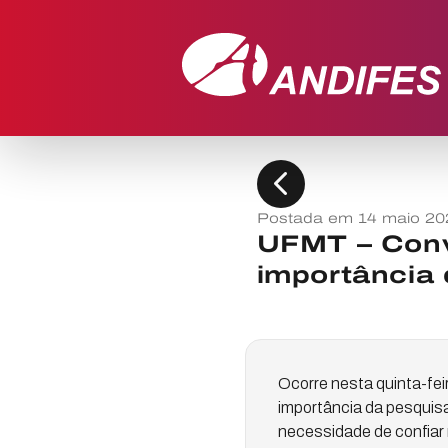
chevron_left
Postada em 14 maio 20
UFMT – Conv
importância 
Ocorre nesta quinta-feir
importância da pesquisa
necessidade de confiar 