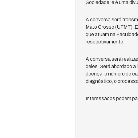
Sociedade, e é uma div
A conversa será transmi
Mato Grosso (UFMT), E
que atuam na Faculdade
respectivamente.
A conversa será realiza
deles. Será abordado a 
doença, o número de ca
diagnóstico, o process
Interessados podem part