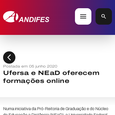
menu
search
chevron_left
Postada em 05 junho 2020
Ufersa e NEaD oferecem
formações online
Numa iniciativa da Pró-Reitoria de Graduação e do Núcleo
de Educação a Distância (NEaD), a Universidade Federal