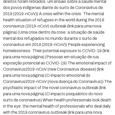
direitos foram retirados: um ensaio sobre a saúde mental
dos povos indígenas diante do surto de Coronavírus de
2019 (2019-nCoV)) A crisis within the crisis: The mental
health situation of refugees in the world during the 2019
coronavirus (2019-nCoV) outbreak (link para uma nova
página) (Uma crise dentro da crise: a situação de saúde
mental dos refugiados no mundo durante o surto de
coronavírus em 2019 (2019-nCoV)) People experiencing
homelessness: Their potential exposure to COVID-19 (link
para uma nova página) (Pessoas em situação de rua:
exposição potencial ao COVID-19) The emotional impact of
Coronavirus2019-nCoV (new Coronavirus disease) (link
para uma nova página) (O impacto emocional do
Coronavirus2019-nCoV (nova doença do Coronavírus)) The
psychiatric impact of the novel coronavirus outbreak (link
para uma nova página) (O impacto psiquiátrico do novo
surto de coronavírus) When health professionals look death
in the eye: the mental health of professionals who deal daily
with the 2019 coronavirus outbreak (link para uma nova