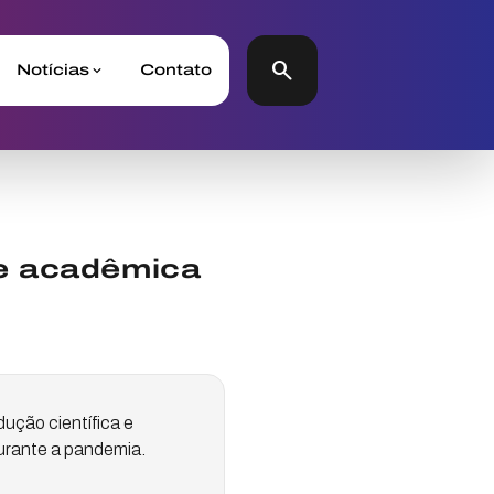
search
Notícias
Contato
de acadêmica
ução científica e
durante a pandemia.