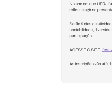
No ano em que UFRJ faz
refletir e agir no pres
Serão 9 dias de atividad
sociabilidade, diversidad
participação.
ACESSE O SITE:
festi
As inscrições vão até d