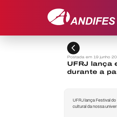
chevron_left
Postada em 19 junho 2
UFRJ lança 
durante a p
UFRJ lança Festival do 
cultural da nossa unive