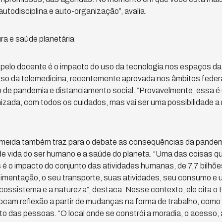
autodisciplina e auto-organização”, avalia.
ura e saúde planetária
pelo docente é o impacto do uso da tecnologia nos espaços da
caso da telemedicina, recentemente aprovada nos âmbitos federa
o de pandemia e distanciamento social. “Provavelmente, essa é 
zada, com todos os cuidados, mas vai ser uma possibilidade a 
meida também traz para o debate as consequências da pandemi
e vida do ser humano e a saúde do planeta. “Uma das coisas q
s é o impacto do conjunto das atividades humanas, de 7,7 bilh
imentação, o seu transporte, suas atividades, seu consumo e 
cossistema e a natureza”, destaca. Nesse contexto, ele cita o
cam reflexão a partir de mudanças na forma de trabalho, como 
 das pessoas. “O local onde se constrói a moradia, o acesso, a