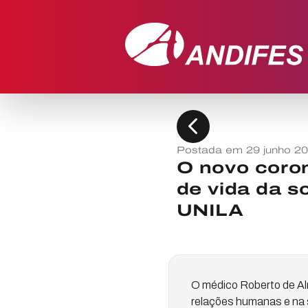
chevron_left
Postada em 29 junho 2
O novo coron
de vida da s
UNILA
O médico Roberto de Alm
relações humanas e na