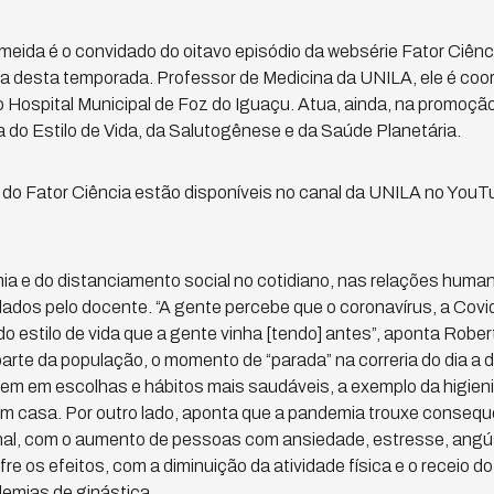
eida é o convidado do oitavo episódio da websérie Fator Ciênc
a desta temporada. Professor de Medicina da UNILA, ele é coo
o Hospital Municipal de Foz do Iguaçu. Atua, ainda, na promoção
 do Estilo de Vida, da Salutogênese e da Saúde Planetária.
s do Fator Ciência estão disponíveis no canal da UNILA no You
a e do distanciamento social no cotidiano, nas relações huma
dos pelo docente. “A gente percebe que o coronavírus, a Covid
o estilo de vida que a gente vinha [tendo] antes”, aponta Rober
arte da população, o momento de “parada” na correria do dia a d
etem em escolhas e hábitos mais saudáveis, a exemplo da higie
m casa. Por outro lado, aponta que a pandemia trouxe consequê
al, com o aumento de pessoas com ansiedade, estresse, angú
re os efeitos, com a diminuição da atividade física e o receio 
emias de ginástica.