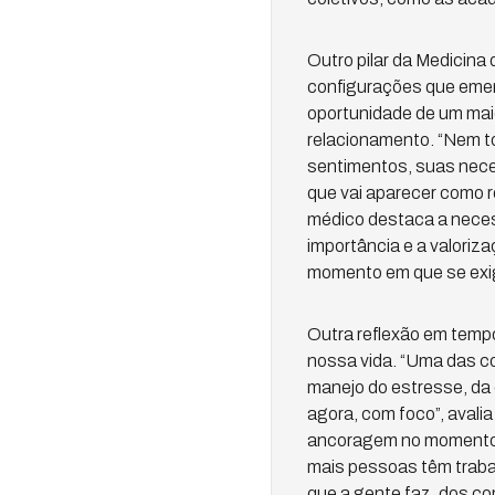
Outro pilar da Medicina
configurações que emer
oportunidade de um maior
relacionamento. “Nem t
sentimentos, suas nece
que vai aparecer como r
médico destaca a necess
importância e a valoriz
momento em que se exig
Outra reflexão em temp
nossa vida. “Uma das co
manejo do estresse, da c
agora, com foco”, avalia
ancoragem no momento 
mais pessoas têm traba
que a gente faz, dos c