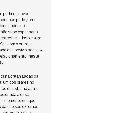
a partir de novas
 pessoas pode gerar
dificuldades no
 não sabe expor seus
stresse. E isso é algo
vio com o outro, o
de do convívio social. A
relacionamento, neste
s.
stá na organização da
, um dos pilares no
tão de estar no aqui e
elacionada a essa
 no momento em que
o das coisas externas
s com você e suas