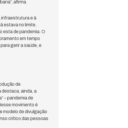
bana”, afirma.
nfraestrutura e à
 estava no limite.
mo esta de pandemia. O
itoramento em tempo
ara gerir a saúde, e
rodução de
 destaca, ainda, a
a” – pandemia de
 desse movimento é
de modelo de divulgação
enso crítico das pessoas