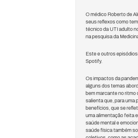
O médico Roberto de Alm
seus reflexos como tem
técnico da UTI adulto n
na pesquisa da Medicina
Este e outros episódio
Spotify.
Os impactos da pandemi
alguns dos temas aborda
bem marcante no ritmo d
salienta que, para uma p
benefícios, que se refl
uma alimentação feita e
saúde mental e emocion
saúde física também sof
coletivos, como as acad