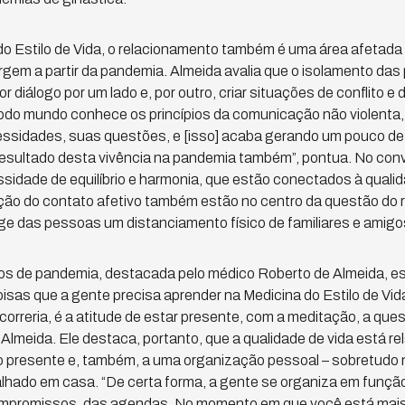
 do Estilo de Vida, o relacionamento também é uma área afetada 
gem a partir da pandemia. Almeida avalia que o isolamento das
 diálogo por um lado e, por outro, criar situações de conflito e 
odo mundo conhece os princípios da comunicação não violenta,
ssidades, suas questões, e [isso] acaba gerando um pouco de e
esultado desta vivência na pandemia também”, pontua. No conví
idade de equilíbrio e harmonia, que estão conectados à qualida
ação do contato afetivo também estão no centro da questão do 
e das pessoas um distanciamento físico de familiares e amigo
os de pandemia, destacada pelo médico Roberto de Almeida, e
isas que a gente precisa aprender na Medicina do Estilo de Vida
orreria, é a atitude de estar presente, com a meditação, a ques
 Almeida. Ele destaca, portanto, que a qualidade de vida está r
presente e, também, a uma organização pessoal – sobretudo
lhado em casa. “De certa forma, a gente se organiza em funçã
ompromissos, das agendas. No momento em que você está mai