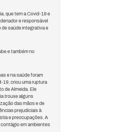
ia, que tem a Covid-19 e
rdenador e responsável
 de saúde integrativa e
Tube e também no
nas e na saúde foram
-19, criou uma ruptura
to de Almeida. Ele
ia trouxe alguns
nização das mãos e de
ncias prejudiciais à
stia e preocupações. A
do contágio em ambientes