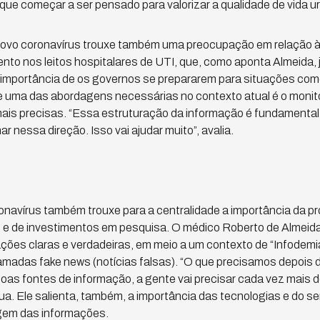
 que começar a ser pensado para valorizar a qualidade de vida ur
novo coronavírus trouxe também uma preocupação em relação à i
to nos leitos hospitalares de UTI, que, como aponta Almeida, já
a importância de os governos se prepararem para situações co
e uma das abordagens necessárias no contexto atual é o mon
ais precisas. “Essa estruturação da informação é fundamental p
nessa direção. Isso vai ajudar muito”, avalia.
onavírus também trouxe para a centralidade a importância da p
 e de investimentos em pesquisa. O médico Roberto de Almeida
ções claras e verdadeiras, em meio a um contexto de “Infodemi
amadas fake news (notícias falsas). “O que precisamos depois
boas fontes de informação, a gente vai precisar cada vez mais 
a. Ele salienta, também, a importância das tecnologias e do s
gem das informações.