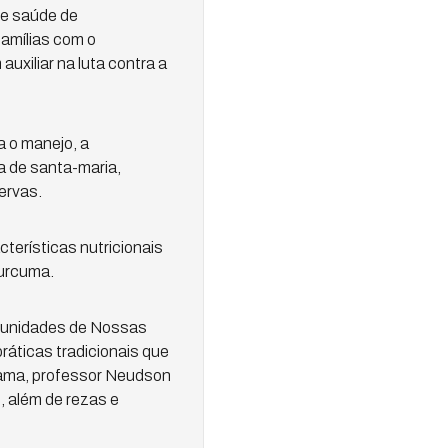
de saúde de
famílias com o
uxiliar na luta contra a
 o manejo, a
va de santa-maria,
ervas.
terísticas nutricionais
Curcuma.
munidades de Nossas
ráticas tradicionais que
ograma, professor Neudson
, além de rezas e