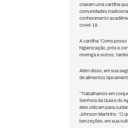
criaram uma cartilha qu
comunidades tradicionais
conhecimento acadêmico 
covid-19.
A cartilha “Como posso
higienização, prós e con
moringa e outros; tamb
Além disso, em sua segu
de alimentos tipicament
“Trabalhamos em conju
Senhora da Guia e do Ag
eles utilizam para cuida
Johnson Martinho. “O que
benzeções, em sua cult