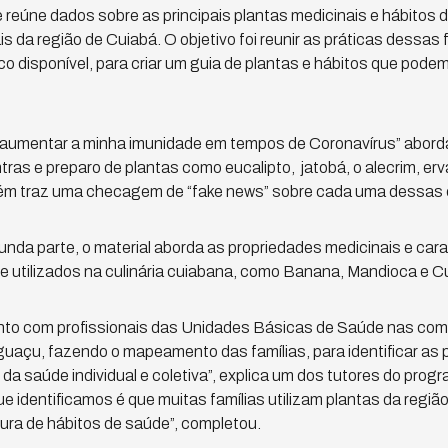
e reúne dados sobre as principais plantas medicinais e hábitos 
 da região de Cuiabá. O objetivo foi reunir as práticas dessas 
disponível, para criar um guia de plantas e hábitos que podem a
 aumentar a minha imunidade em tempos de Coronavírus” aborda
tras e preparo de plantas como eucalipto, jatobá, o alecrim, er
ém traz uma checagem de “fake news” sobre cada uma dessas 
nda parte, o material aborda as propriedades medicinais e carac
e utilizados na culinária cuiabana, como Banana, Mandioca e 
nto com profissionais das Unidades Básicas de Saúde nas co
uaçu, fazendo o mapeamento das famílias, para identificar as p
r da saúde individual e coletiva”, explica um dos tutores do pr
 identificamos é que muitas famílias utilizam plantas da região
ura de hábitos de saúde”, completou.