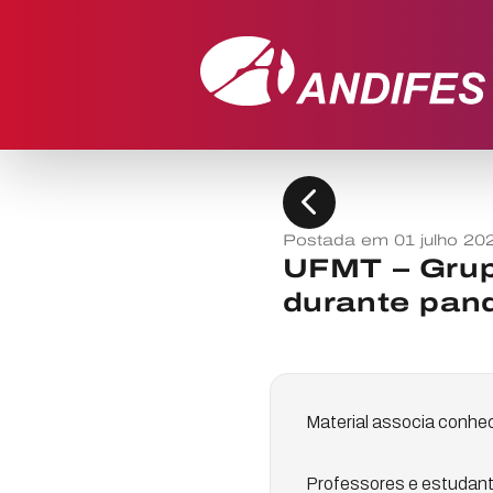
chevron_left
Postada em 01 julho 20
UFMT – Grupo
durante pan
Material associa conhe
Professores e estudant