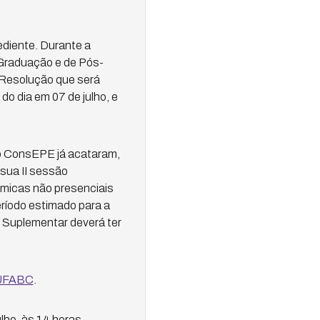
ediente. Durante a
 Graduação e de Pós-
 Resolução que será
o dia em 07 de julho, e
do ConsEPE já acataram,
sua II sessão
dêmicas não presenciais
ríodo estimado para a
 Suplementar deverá ter
 UFABC
.
lho, às 14 horas.