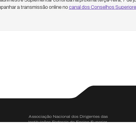
panhar a transmissão online no
canal dos Conselhos Superio
Associação Nacional dos Dirigentes das
Instituições Federais de Ensino Superior.
CNPJ 73.334.666/0001-50