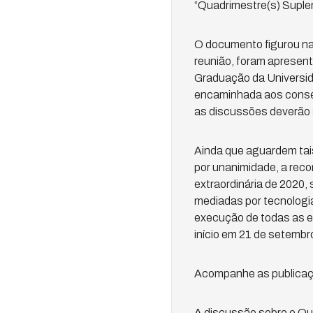
“Quadrimestre(s) Suple
O documento figurou na 
reunião, foram apresen
Graduação da Universid
encaminhada aos conselh
as discussões deverão se
Ainda que aguardem tai
por unanimidade, a rec
extraordinária de 2020,
mediadas por tecnologi
execução de todas as e
início em 21 de setembr
Acompanhe as publicaçõ
A discussão sobre o Qua