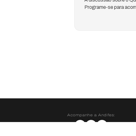
Programe-se para acom
Acompanhe a Andifes:
Instagram
X
YouTube