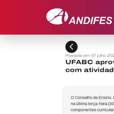
chevron_left
Postada em 07 julho 20
UFABC aprova
com ativida
O Conselho de Ensino, 
na última terça-feira (
componentes curricular