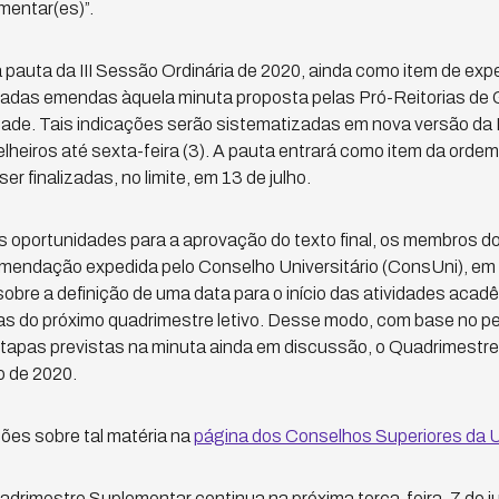
mentar(es)”.
pauta da III Sessão Ordinária de 2020, ainda como item de exp
tadas emendas àquela minuta proposta pelas Pró-Reitorias de
ade. Tais indicações serão sistematizadas em nova versão da
eiros até sexta-feira (3). A pauta entrará como item da ordem d
r finalizadas, no limite, em 13 de julho.
s oportunidades para a aprovação do texto final, os membros 
omendação expedida pelo Conselho Universitário (ConsUni), em 
 sobre a definição de uma data para o início das atividades aca
as do próximo quadrimestre letivo. Desse modo, com base no pe
tapas previstas na minuta ainda em discussão, o Quadrimestre
o de 2020.
es sobre tal matéria na
página dos Conselhos Superiores da
drimestre Suplementar continua na próxima terça-feira, 7 de ju