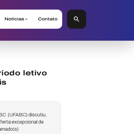
search
Notícias
Contato
íodo letivo
is
ABC (UFABC) discutiu,
oferta excepcional de
hamado(s)