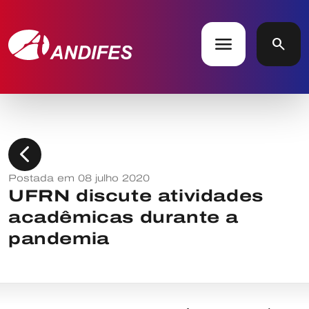
menu
search
chevron_left
Postada em 08 julho 2020
UFRN discute atividades
acadêmicas durante a
pandemia