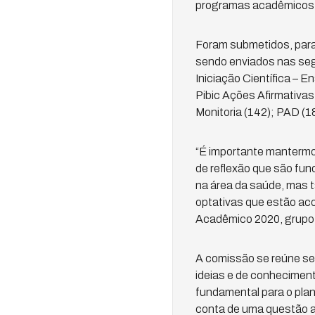
programas acadêmicos e
Foram submetidos, para
sendo enviados nas segu
Iniciação Científica – E
Pibic Ações Afirmativas (
Monitoria (142); PAD (18
“É importante mantermo
de reflexão que são fu
na área da saúde, mas 
optativas que estão aco
Acadêmico 2020, grupo 
A comissão se reúne se
ideias e de conheciment
fundamental para o pla
conta de uma questão an