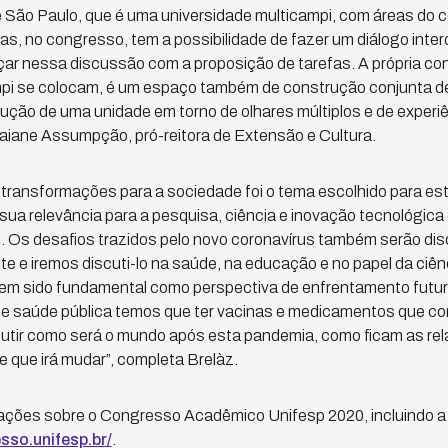
e São Paulo, que é uma universidade multicampi, com áreas do
, no congresso, tem a possibilidade de fazer um diálogo interdi
nçar nessa discussão com a proposição de tarefas. A própria co
pi se colocam, é um espaço também de construção conjunta de 
rução de uma unidade em torno de olhares múltiplos e de experi
 Raiane Assumpção, pró-reitora de Extensão e Cultura.
 transformações para a sociedade foi o tema escolhido para est
sua relevância para a pesquisa, ciência e inovação tecnológica e
l. Os desafios trazidos pelo novo coronavírus também serão dis
e e iremos discuti-lo na saúde, na educação e no papel da ciê
em sido fundamental como perspectiva de enfrentamento futu
e saúde pública temos que ter vacinas e medicamentos que co
tir como será o mundo após esta pandemia, como ficam as rela
 que irá mudar”, completa Brelàz.
mações sobre o Congresso Acadêmico Unifesp 2020, incluindo 
sso.unifesp.br/
.