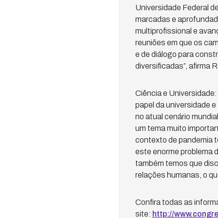
Universidade Federal d
marcadas e aprofundadas
multiprofissional e ava
reuniões em que os cam
e de diálogo para const
diversificadas”, afirma
Ciência e Universidade:
papel da universidade e 
no atual cenário mundia
um tema muito important
contexto de pandemia t
este enorme problema d
também temos que discu
relações humanas, o que
Confira todas as infor
site:
http://www.congre