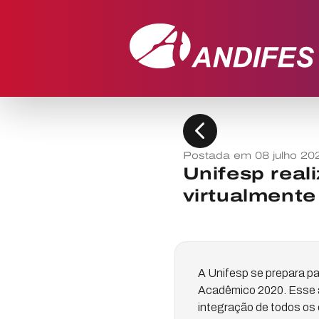
chevron_left
Postada em 08 julho 20
Unifesp rea
virtualmente
A Unifesp se prepara p
Acadêmico 2020. Esse an
integração de todos os