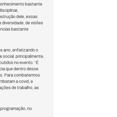
 conhecimento bastante
sciplinar,
nstrução dele, essas
diversidade, de visões
ências bastante
e ano, enfatizando o
 social, principalmente,
cutidos no evento. “É
ncia que dentro desse
ro. Para combatermos
mbatam a covid, e
ções de trabalho, as
a programação, no