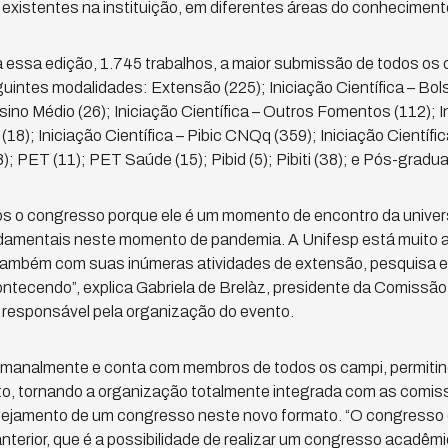
xistentes na instituição, em diferentes áreas do conheciment
 essa edição, 1.745 trabalhos, a maior submissão de todos os 
intes modalidades: Extensão (225); Iniciação Científica – Bolsa
nsino Médio (26); Iniciação Científica – Outros Fomentos (112); In
18); Iniciação Científica – Pibic CNQq (359); Iniciação Científic
); PET (11); PET Saúde (15); Pibid (5); Pibiti (38); e Pós-gradu
s o congresso porque ele é um momento de encontro da univer
ndamentais neste momento de pandemia. A Unifesp está muito 
também com suas inúmeras atividades de extensão, pesquisa e 
ntecendo”, explica Gabriela de Brelàz, presidente da Comissã
responsável pela organização do evento.
manalmente e conta com membros de todos os campi, permitin
o, tornando a organização totalmente integrada com as comiss
nejamento de um congresso neste novo formato. “O congresso d
terior, que é a possibilidade de realizar um congresso acadêmi