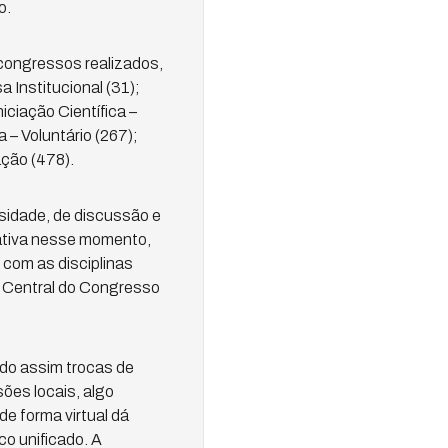
o.
congressos realizados,
 Institucional (31);
iciação Científica –
a – Voluntário (267);
ação (478).
sidade, de discussão e
ativa nesse momento,
com as disciplinas
o Central do Congresso
do assim trocas de
ões locais, algo
e forma virtual dá
co unificado. A