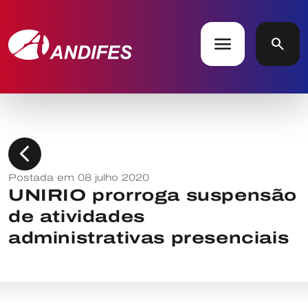
menu
search
chevron_left
Postada em 08 julho 2020
UNIRIO prorroga suspensão
de atividades
administrativas presenciais