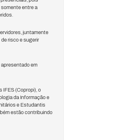
o somente entre a
ridos.
servidores, juntamente
de risco e sugerir
er apresentado em
 IFES (Copropi), o
ologia da Informação e
tários e Estudantis
mbém estão contribuindo