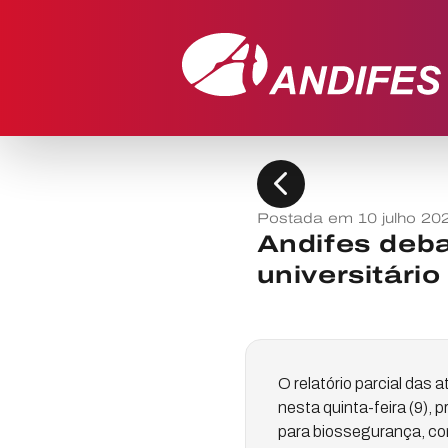
chevron_left
Postada em 10 julho 20
Andifes deb
universitário
O relatório parcial da
nesta quinta-feira (9), 
para biossegurança, con