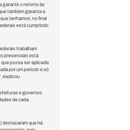
 garantir o retorno às
e que também garanta a
que tenhamos, no final
federais está cumprindo
federais trabalham
s presenciais está
 que possa ser aplicada
tada por um período e só
, explicou.
efeituras e governos
idades de cada
B) destacaram que há
presenciais, pois