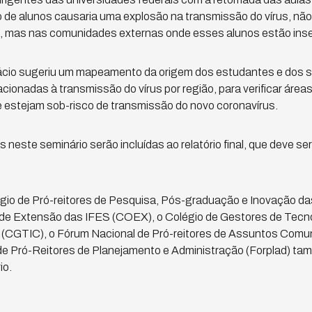
o de alunos causaria uma explosão na transmissão do vírus, nã
 mas nas comunidades externas onde esses alunos estão inse
r Dácio sugeriu um mapeamento da origem dos estudantes e dos 
ionadas à transmissão do vírus por região, para verificar áreas 
 estejam sob-risco de transmissão do novo coronavírus.
 neste seminário serão incluídas ao relatório final, que deve s
gio de Pró-reitores de Pesquisa, Pós-graduação e Inovação das
s de Extensão das IFES (COEX), o Colégio de Gestores de Tecn
CGTIC), o Fórum Nacional de Pró-reitores de Assuntos Comuni
de Pró-Reitores de Planejamento e Administração (Forplad) ta
io.