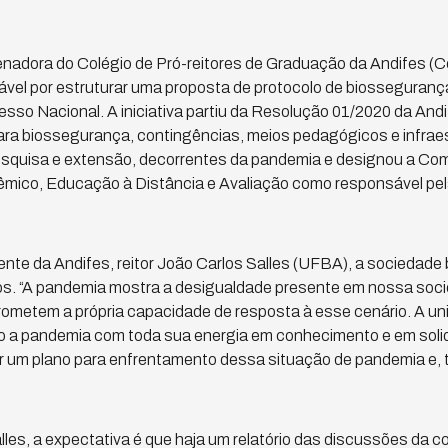
nadora do Colégio de Pró-reitores de Graduação da Andifes (C
vel por estruturar uma proposta de protocolo de biosseguranç
sso Nacional. A iniciativa partiu da Resolução 01/2020 da Andi
ra biossegurança, contingências, meios pedagógicos e infrae
esquisa e extensão, decorrentes da pandemia e designou a Co
ico, Educação à Distância e Avaliação como responsável pel
nte da Andifes, reitor João Carlos Salles (UFBA), a sociedade b
os. “A pandemia mostra a desigualdade presente em nossa soci
ometem a própria capacidade de resposta à esse cenário. A uni
do a pandemia com toda sua energia em conhecimento e em soli
 um plano para enfrentamento dessa situação de pandemia e, 
les, a expectativa é que haja um relatório das discussões da co