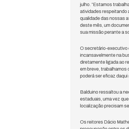
julho. “Estamos trabalh
atividades respeitando 
qualidade das nossas a
deste mês, um document
sua missão perante a so
O secretário-executivo 
incansavelmente na bus
diretamente ligada ao r
em breve, trabalhamos c
poderá ser eficaz daqui
Balduino ressaltou a n
estaduais, uma vez que 
localização precisam ser
Os reitores Dácio Math
preocupação entre os di