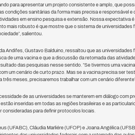
ando para apresentar um projeto consistente e amplo, que possa
as condições sanitárias da forma mais precisa e responsável 
tividades em ensino pesquisa e extensão. Nossa expectativa é 
o mais robusto é que mostre que o sistema de universidades 
ciedade”, salientou.
da Andifes, Gustavo Balduino, ressaltou que as universidades 
ca de uma vacina e que a discussão da retomada das atividade
esultado das pesquisas nesse sentido. “Se tivermos uma vacina
om um cenário de curto prazo. Mas se a vacina precisa ser tes
 a três meses, precisaremos trabalhar com um cenário diferente”
ecessidade de as universidades se manterem em diálogo com pr
estão inseridas em todas as regiões brasileiras e as particular
 consideradas para definir protocolos locais.
eus (UFABC), Cláudia Marliére (UFOP) e Joana Angélica (UFS
rigentes das universidades federais com a retomada das aulas 