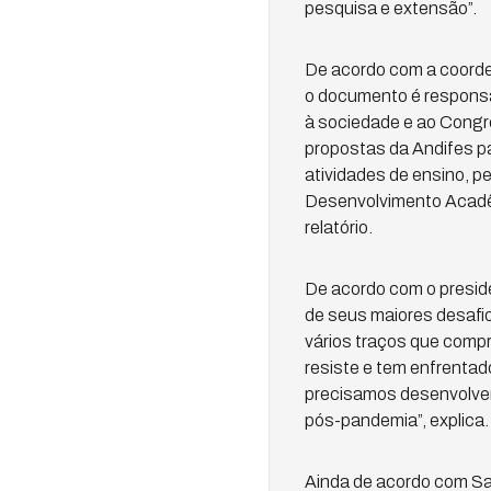
pesquisa e extensão”.
De acordo com a coorde
o documento é responsá
à sociedade e ao Congre
propostas da Andifes pa
atividades de ensino, p
Desenvolvimento Acadêm
relatório.
De acordo com o preside
de seus maiores desafi
vários traços que compr
resiste e tem enfrenta
precisamos desenvolver
pós-pandemia”, explica.
Ainda de acordo com Sal