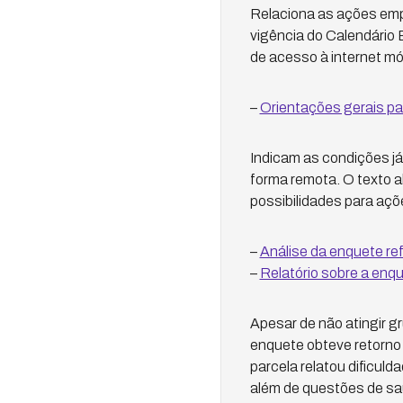
Relaciona as ações empr
vigência do Calendário 
de acesso à internet mó
–
Orientações gerais pa
Indicam as condições já
forma remota. O texto 
possibilidades para açõ
–
Análise da enquete re
–
Relatório sobre a enq
Apesar de não atingir g
enquete obteve retorn
parcela relatou dificul
além de questões de saúd