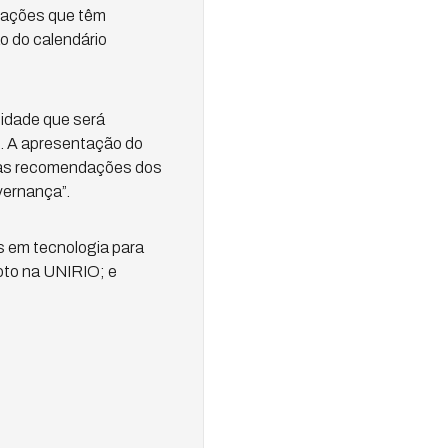
mações que têm
o do calendário
uidade que será
o. A apresentação do
 as recomendações dos
vernança”.
 em tecnologia para
oto na UNIRIO; e