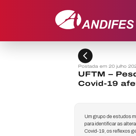
chevron_left
Postada em 20 julho 20
UFTM – Pesq
Covid-19 af
Um grupo de estudos mu
para identificar as alt
Covid-19, os reflexos g