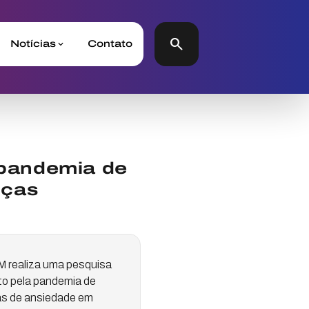
search
Notícias
Contato
pandemia de
nças
M realiza uma pesquisa
sto pela pandemia de
mas de ansiedade em