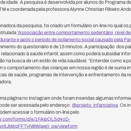
s de idade. A pesquisa é desenvolvida por alunos do Programa
M e coordenada pela professora Alynne Christian Ribeiro Anda
adora da pesquisa, foi criado um formulário on-line no qual os
ntitulada
“Associação entre comportamento sedentário, nível de a
durante e após o período de isolamento social causado pela P
mento do questionário é de 15 minutos. A participação dos pais
 relacionado à saúde infantil, assim como poderá subsidiar inf
ão na busca de um estilo de vida saudável. “Entender como a p
am o comportamento das crianças em nossa região é de suma im
cas de saúde, programas de intervenção e enfrentamento da re
adora.
ma página no Instagram onde foram inseridas algumas informa
 pode ser acessada pelo endereço:
@projeto_infanciativa
. Os 
podem acessar o formulário on-line pelo
le.com/forms/d/e/1FAIpQLSd4oD-
zvr6JldgqFFTyN8WqwgI_pw/viewform