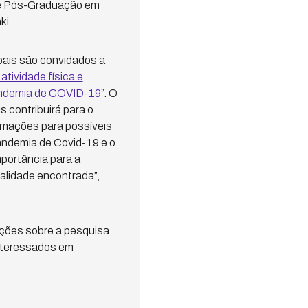
 de Pós-Graduação em
ki.
 pais são convidados a
tividade física e
andemia de COVID-19”
. O
 contribuirá para o
ormações para possíveis
andemia de Covid-19 e o
portância para a
alidade encontrada”,
ções sobre a pesquisa
interessados em