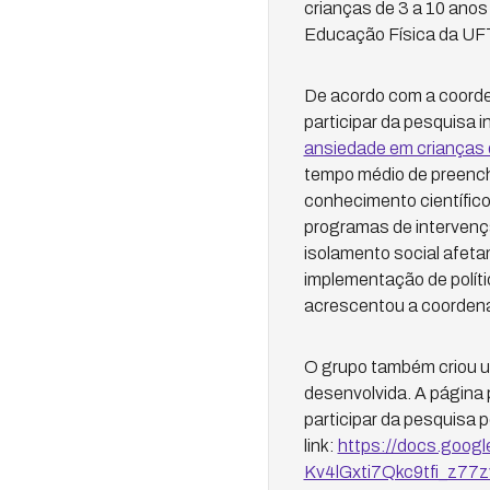
crianças de 3 a 10 ano
Educação Física da UFT
De acordo com a coorden
participar da pesquisa i
ansiedade em crianças 
tempo médio de preenchi
conhecimento científico
programas de intervenç
isolamento social afet
implementação de políti
acrescentou a coorden
O grupo também criou u
desenvolvida. A página
participar da pesquisa 
link:
https://docs.goog
Kv4lGxti7Qkc9tfi_z77