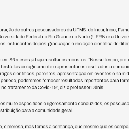
oração de outros pesquisadores da UFMS, do Inqui, Inbio, Fam
Universidade Federal do Rio Grande do Norte (UFRN) e a Unive
es, estudantes de pós-graduação e iniciação científica de dife
m em 36 meses já haja resultados robustos. “Nesse tempo, pre
testá-las biologicamente e apresentar os resultados a comunid
rtigos científicos, patentes, apresentação em eventos e na mídi
período, poderemos fornecer resultados importantes para term
no tratamento da Covid-19”, diz o professor Dênis.
es muito específicos e rigorosamente conduzidos, os pesquis
istribuição para a comunidade geral.
e, é morosa, mas temos a confiança, que mesmo que os compo