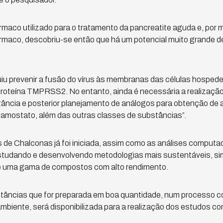
aco utilizado para o tratamento da pancreatite aguda e, por 
rmaco, descobriu-se então que há um potencial muito grande 
u prevenir a fusão do vírus às membranas das células hospedei
 proteína TMPRSS2. No entanto, ainda é necessária a realizaçã
ncia e posterior planejamento de análogos para obtenção de an
famostato, além das outras classes de substâncias”.
de Chalconas já foi iniciada, assim como as análises computac
tudando e desenvolvendo metodologias mais sustentáveis, si
e uma gama de compostos com alto rendimento.
âncias que for preparada em boa quantidade, num processo co
biente, será disponibilizada para a realização dos estudos co