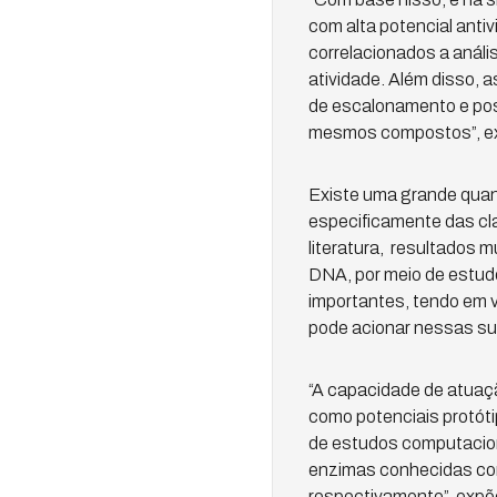
com alta potencial anti
correlacionados a anál
atividade. Além disso, 
de escalonamento e poss
mesmos compostos”, exp
Existe uma grande quant
especificamente das cl
literatura, resultados 
DNA, por meio de estud
importantes, tendo em v
pode acionar nessas su
“A capacidade de atuaç
como potenciais protóti
de estudos computacion
enzimas conhecidas co
respectivamente”, expõ