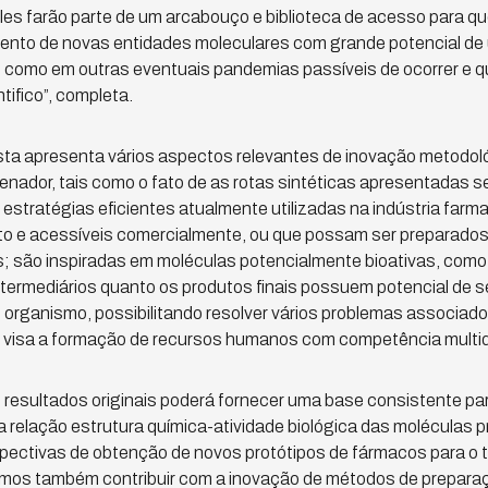
 eles farão parte de um arcabouço e biblioteca de acesso para 
ento de novas entidades moleculares com grande potencial de u
 como em outras eventuais pandemias passíveis de ocorrer e q
tifico”, completa.
sta apresenta vários aspectos relevantes de inovação metodol
enador, tais como o fato de as rotas sintéticas apresentadas s
estratégias eficientes atualmente utilizadas na indústria farma
to e acessíveis comercialmente, ou que possam ser preparado
s; são inspiradas em moléculas potencialmente bioativas, com
ntermediários quanto os produtos finais possuem potencial de se
o organismo, possibilitando resolver vários problemas associado
 visa a formação de recursos humanos com competência multidi
 resultados originais poderá fornecer uma base consistente p
relação estrutura química-atividade biológica das moléculas 
spectivas de obtenção de novos protótipos de fármacos para o 
mos também contribuir com a inovação de métodos de preparaç