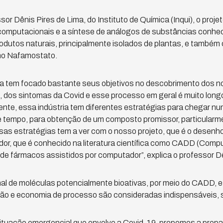
r Dênis Pires de Lima, do Instituto de Química (Inqui), o proje
 computacionais e a síntese de análogos de substâncias conh
odutos naturais, principalmente isolados de plantas, e també
mo Nafamostato.
ica tem focado bastante seus objetivos no descobrimento dos n
 dos sintomas da Covid e esse processo em geral é muito long
nte, essa indústria tem diferentes estratégias para chegar n
sse tempo, para obtenção de um composto promissor, particular
as estratégias tem a ver com o nosso projeto, que é o desenh
or, que é conhecido na literatura científica como CADD (Comp
 de fármacos assistidos por computador”, explica o professor D
al de moléculas potencialmente bioativas, por meio do CADD, 
ação e economia de processo são consideradas indispensáveis,
situação emergencial que envolve a Covid-19, propomos a pre