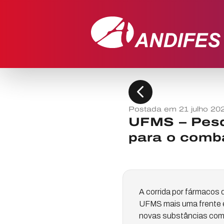
chevron_left
Postada em 21 julho 20
UFMS – Pesq
para o comb
A corrida por fármacos
UFMS mais uma frente e
novas substâncias com p