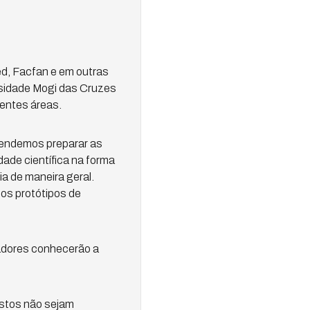
ed, Facfan e em outras
rsidade Mogi das Cruzes
rentes áreas.
tendemos preparar as
ade científica na forma
a de maneira geral.
os protótipos de
adores conhecerão a
stos não sejam