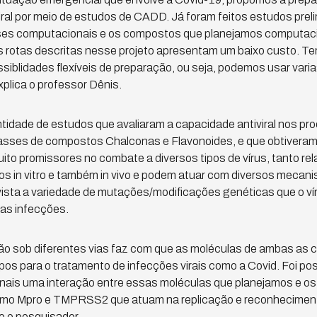
viral por meio de estudos de CADD. Já foram feitos estudos prel
ises computacionais e os compostos que planejamos computac
as rotas descritas nesse projeto apresentam um baixo custo. T
iblidades flexíveis de preparação, ou seja, podemos usar varia
lica o professor Dênis.
idade de estudos que avaliaram a capacidade antiviral nos pro
asses de compostos Chalconas e Flavonoides, e que obtivera
muito promissores no combate a diversos tipos de vírus, tanto r
os in vitro e também in vivo e podem atuar com diversos mecan
ista a variedade de mutações/modificações genéticas que o vír
as infecções.
ão sob diferentes vias faz com que as moléculas de ambas as
pos para o tratamento de infecções virais como a Covid. Foi pos
ais uma interação entre essas moléculas que planejamos e os
mo Mpro e TMPRSS2 que atuam na replicação e reconhecimento
e o pesquisador.