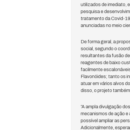
utilizados de imediato,
pesquisa e desenvolvim
tratamento da Covid-19
anunciadas no meio cien
De forma geral, a propo
social, segundo o coord
resultantes da fusão de 
reagentes de baixo cus
facilmente escalonávei
Flavonóides; tanto os i
atuar em vários alvos d
disso, o projeto também
“A ampla divulgação dos
mecanismos de ação e a 
possível ampliar as per
Adicionalmente, espera