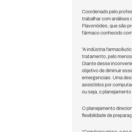
Coordenado pelo professo
trabalhar com análises
Flavonóides, que são pr
fármaco conhecido co
“A indústria farmacêut
tratamento, pelo menos,
Diante desse inconvenie
objetivo de diminuir e
emergenciais. Uma dess
assistidos por computad
ou seja, o planejamento
O planejamento direcion
flexibilidade de prepar
“Com base nisso, e na 