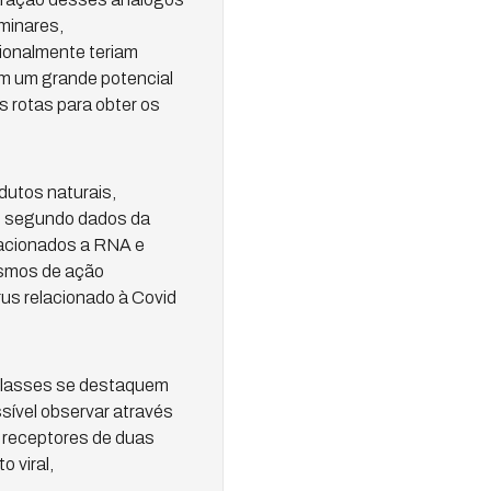
iminares,
ionalmente teriam
em um grande potencial
s rotas para obter os
dutos naturais,
m segundo dados da
elacionados a RNA e
ismos de ação
us relacionado à Covid
 classes se destaquem
sível observar através
 receptores de duas
 viral,