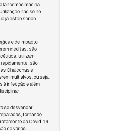
que lancemos mão na
tilização não só no
ue já estão sendo
ógica e de impacto
erem inéditas; são
cêutica; utilizam
s rapidamente; são
o as Chalconas e
rem multialvos, ou seja,
s à infecção e além
sciplinar.
ara se desvendar
preparadas, tornando
tratamento da Covid-19.
ão de várias