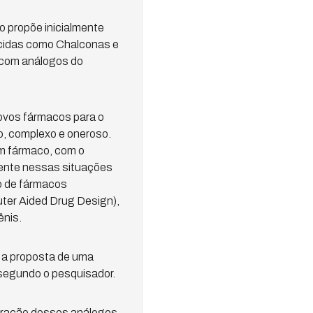
to propõe inicialmente
ecidas como Chalconas e
m com análogos do
ovos fármacos para o
o, complexo e oneroso.
um fármaco, com o
mente nessas situações
o de fármacos
uter Aided Drug Design),
ênis.
e a proposta de uma
 segundo o pesquisador.
paração desses análogos