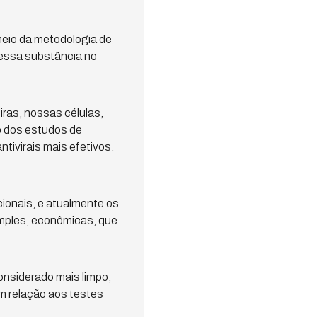
meio da metodologia de
dessa substância no
ras, nossas células,
o dos estudos de
tivirais mais efetivos.
ionais, e atualmente os
mples, econômicas, que
nsiderado mais limpo,
m relação aos testes