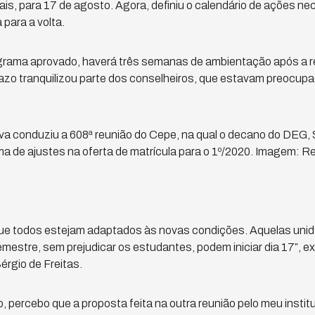
ais, para 17 de agosto. Agora, definiu o calendário de ações ne
 para a volta.
grama aprovado, haverá três semanas de ambientação após a 
razo tranquilizou parte dos conselheiros, que estavam preocup
lva conduziu a 608ª reunião do Cepe, na qual o decano do DEG, S
a de ajustes na oferta de matrícula para o 1º/2020. Imagem:
que todos estejam adaptados às novas condições. Aquelas uni
emestre, sem prejudicar os estudantes, podem iniciar dia 17″, e
rgio de Freitas.
ercebo que a proposta feita na outra reunião pelo meu instituto