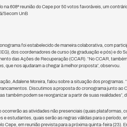
 na 608ª reunião do Cepe por 50 votos favoráveis, um contrár
bá/Secom UnB
onograma foi estabelecido de maneira colaborativa, com parti
EG), dos coordenadores de curso (de graduação e pós) e do 
ento das Ações de Recuperação (CCAR). “No CCAR, também 
s, que nos ajudaram a chegar à melhor proposta”, observou.
ão, Adalene Moreira, falou sobre a situação dos programas. “
trancamentos. Discutimos a proposta do cronograma junto ao
s também podem se reorganizar a partir de suas realidades”, d
ocorrerão as atividades não presenciais (quais plataformas, c
s e estudantes, quais serão as regras válidas para o período, e
lo Cepe, em reunião prevista para a próxima quinta-feira (23). Ent