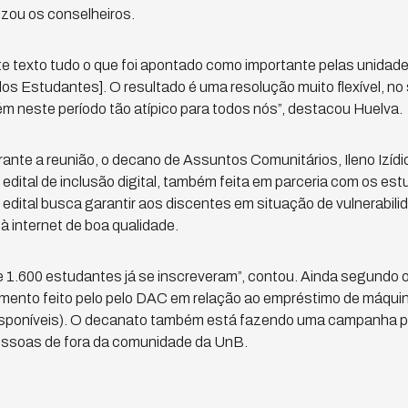
izou os conselheiros.
e texto tudo o que foi apontado como importante pelas unidad
dos Estudantes]. O resultado é uma resolução muito flexível, no
m neste período tão atípico para todos nós”, destacou Huelva.
ante a reunião, o decano de Assuntos Comunitários, Ileno Izíd
edital de inclusão digital, também feita em parceria com os es
o edital busca garantir aos discentes em situação de vulnerabi
 internet de boa qualidade.
e 1.600 estudantes já se inscreveram”, contou. Ainda segundo 
nto feito pelo pelo DAC em relação ao empréstimo de máquin
disponíveis). O decanato também está fazendo uma campanha p
essoas de fora da comunidade da UnB.