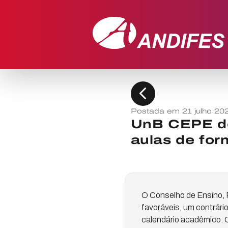
chevron_left
Postada em 21 julho 20
UnB CEPE de
aulas de fo
O Conselho de Ensino, P
favoráveis, um contrári
calendário acadêmico. O