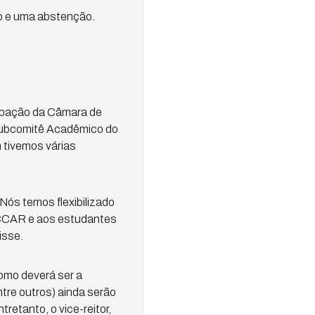
io e uma abstenção.
cipação da Câmara de
Subcomitê Acadêmico do
tivemos várias
Nós temos flexibilizado
 CCAR e aos estudantes
isse.
omo deverá ser a
ntre outros) ainda serão
retanto, o vice-reitor,