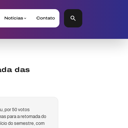
search
Notícias
Contato
ada das
u, por 50 votos
inas para a retomada do
nício do semestre, com