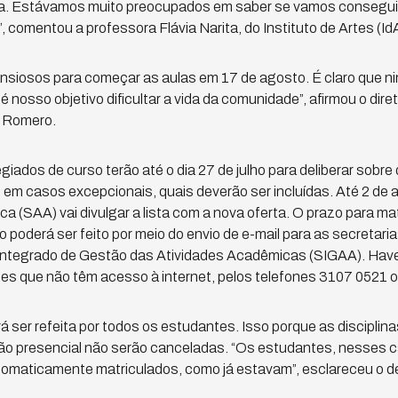
a. Estávamos muito preocupados em saber se vamos conseguir
 comentou a professora Flávia Narita, do Instituto de Artes (IdA
nsiosos para começar as aulas em 17 de agosto. É claro que ni
 é nosso objetivo dificultar a vida da comunidade”, afirmou o dir
o Romero.
giados de curso terão até o dia 27 de julho para deliberar sobre 
, em casos excepcionais, quais deverão ser incluídas. Até 2 de 
 (SAA) vai divulgar a lista com a nova oferta. O prazo para mat
 poderá ser feito por meio do envio de e-mail para as secretari
 Integrado de Gestão das Atividades Acadêmicas (SIGAA). Haver
es que não têm acesso à internet, pelos telefones 3107 0521 
rá ser refeita por todos os estudantes. Isso porque as discipli
não presencial não serão canceladas. “Os estudantes, nesses 
omaticamente matriculados, como já estavam”, esclareceu o d