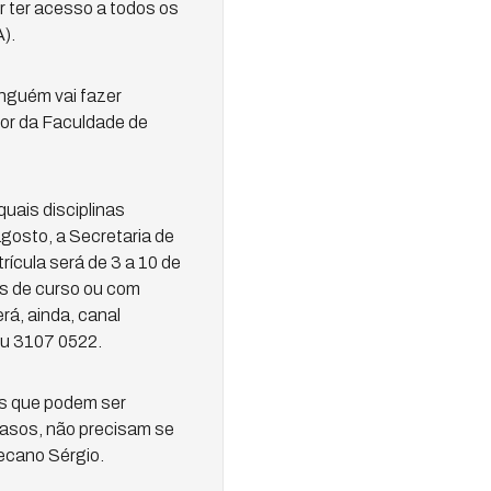
 ter acesso a todos os
).
nguém vai fazer
etor da Faculdade de
quais disciplinas
agosto, a Secretaria de
rícula será de 3 a 10 de
as de curso ou com
á, ainda, canal
ou 3107 0522.
nas que podem ser
casos, não precisam se
ecano Sérgio.