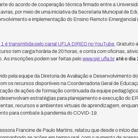
rte do acordo de cooperação técnica firmado entre a Universid
avras, por meio de uma iniciativa da Secretaria Municipal de Ed
envolvimento e implementação do Ensino Remoto Emergencial (
1 é transmitida pelo canal UFLA DIRED no YouTube.
Gratuito a
urso tem carga horária de 20 horas, e conta com oficinas, ativi
o. As inscrições podem ser feitas pelo
www.sig.ufla.br
até o dia 
do pela equipe da Diretoria de Avaliação e Desenvolvimento d
m os recursos disponíveis na Coordenadoria Geral de Educaç
alização de ações de formação continuada da equipe pedagógica
e desenvolvam estratégias para planejamento e execução do 
amentas, recursos e ambientes virtuais de aprendizagem, enqua
ento para combate à pandemia do COVID-19.
essora Francine de Paulo Martins, relatou que desde o início da
ompanhado as ações em tempo real, com o aumento de acessos