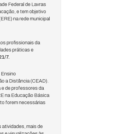
ade Federal de Lavras
ucação, e tem objetivo
ERE) na rede municipal
os profissionais da
dades práticas e
21/7.
o Ensino
ão a Distância (CEAD).
 e de professores da
ERE na Educação Básica
nto forem necessárias
s atividades, mais de
 e visualizações às