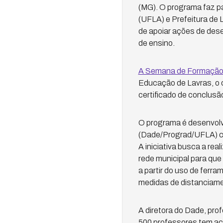
(MG). O programa faz pa
(UFLA) e Prefeitura de L
de apoiar ações de des
de ensino.
A Semana de Formação 
Educação de Lavras, o c
certificado de conclusã
O programa é desenvolvi
(Dade/Prograd/UFLA) co
A iniciativa busca a re
rede municipal para qu
a partir do uso de ferr
medidas de distanciam
A diretora do Dade, prof
500 professores tem ac