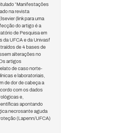
titulado “Manifestações
ado na revista
sevier (link para uma
ecção do artigo é a
ratório de Pesquisa em
es da UFCA e da Univasf
xtraídos de 4 bases de
assem alterações no
Os artigos
elato de caso norte-
icas e laboratoriais,
m de dor de cabeça a
acordo com os dados
ológicas e,
ientíficas apontando
gica necrosante aguda
oproteção (Lapenn/UFCA)