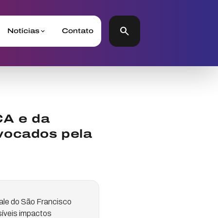
search
Notícias
Contato
CA e da
vocados pela
ale do São Francisco
síveis impactos