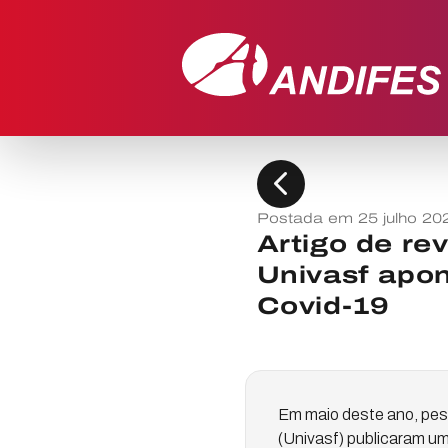
chevron_left
Postada em 25 julho 20
Artigo de re
Univasf apon
Covid-19
Em maio deste ano, pes
(Univasf) publicaram um