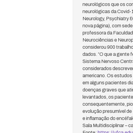
neurológicos que os cor
neurológicas da Covid-19
Neurology, Psychiatry &
nova página), com sede
professora da Faculdad
Neurociências e Neurop
considerou 900 trabalho
dados. “O que a gente f
Sistema Nervoso Central
considerados descrevem
americano. Os estudos r
em alguns pacientes di
doenças graves que ati
levantados, os pacient
consequentemente, pior
evolução presumível de
e inflamação do encéfa
Sala Multidisciplinar 
Fonte:
https://ufca.edu