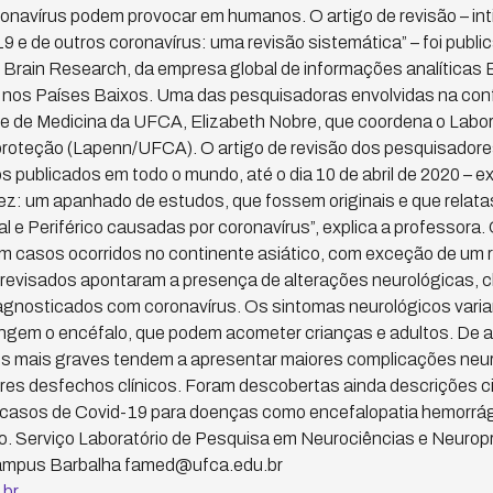
onavírus podem provocar em humanos. O artigo de revisão – in
 e de outros coronavírus: uma revisão sistemática” – foi public
 Brain Research, da empresa global de informações analíticas El
 nos Países Baixos. Uma das pesquisadoras envolvidas na conf
e de Medicina da UFCA, Elizabeth Nobre, que coordena o Labo
roteção (Lapenn/UFCA). O artigo de revisão dos pesquisador
s publicados em todo o mundo, até o dia 10 de abril de 2020 – e
ez: um apanhado de estudos, que fossem originais e que relat
 e Periférico causadas por coronavírus”, explica a professora. 
 casos ocorridos no continente asiático, com exceção de um r
evisados apontaram a presença de alterações neurológicas, clín
agnosticados com coronavírus. Os sintomas neurológicos varia
ngem o encéfalo, que podem acometer crianças e adultos. De 
es mais graves tendem a apresentar maiores complicações neur
es desfechos clínicos. Foram descobertas ainda descrições c
 casos de Covid-19 para doenças como encefalopatia hemorrá
lo. Serviço Laboratório de Pesquisa em Neurociências e Neur
– campus Barbalha famed@ufca.edu.br
.br