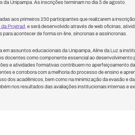
s da Unipampa. As inscrições terminam no dia 3 de agosto.
adas aos primeiros 230 participantes que realizarem a inscrição
e da Prograd
, e será desenvolvido através de web oficinas, ativi
s para acontecer de forma on-line, síncronas e assíncronas.
 em assuntos educacionais da Unipampa, Aline da Luz a instit
s docentes como componente essencial ao desenvolvimento pr
es e atividades formativas contribuem no aperfeiçoamento da
entes e corrobora com a melhoria do processo de ensino e apr
so dos acadêmicos, bem como na minimização da evasão e da
bém nos resultados das avaliações institucionais internas e ext