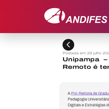
chevron_left
Postada em 29 julho 20
Unipampa – 
Remoto é te
A
Pró-Reitoria de Grad
Pedagogia Universitári
Digitais e Estratégias 