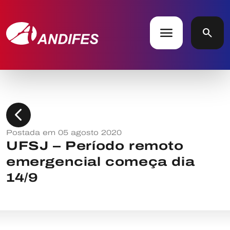
menu
search
chevron_left
Postada em 05 agosto 2020
UFSJ – Período remoto
emergencial começa dia
14/9