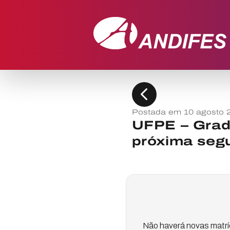
chevron_left
Postada em 10 agosto 
UFPE – Grad
próxima segu
Não haverá novas matrí