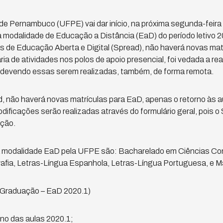
de Pernambuco (UFPE) vai dar início, na próxima segunda-feira 
 modalidade de Educação a Distância (EaD) do período letivo 
 de Educação Aberta e Digital (Spread), não haverá novas matr
ia de atividades nos polos de apoio presencial, foi vedada a re
, devendo essas serem realizadas, também, de forma remota.
 não haverá novas matrículas para EaD, apenas o retorno às a
ificações serão realizadas através do formulário geral, pois o
nção.
 modalidade EaD pela UFPE são: Bacharelado em Ciências Con
afia, Letras-Língua Espanhola, Letras-Língua Portuguesa, e M
(Graduação – EaD 2020.1)
no das aulas 2020.1;