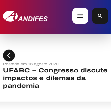
menu
search
chevron_left
Postada em 16 agosto 2020
UFABC – Congresso discute
impactos e dilemas da
pandemia