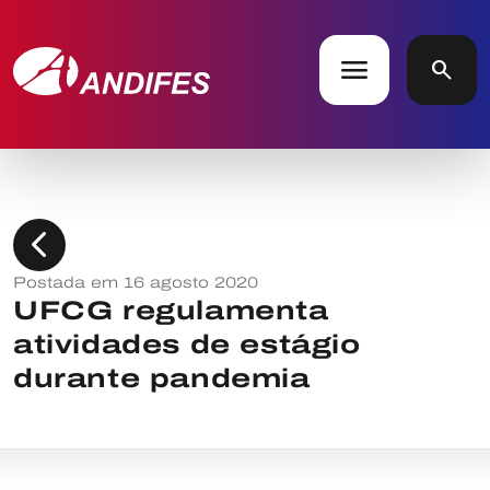
menu
search
chevron_left
Postada em 16 agosto 2020
UFCG regulamenta
atividades de estágio
durante pandemia