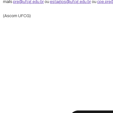
mails
pre@ufcg.edu.br
ou
estagios@ufcg.edu.br
ou
cpe.pre
(Ascom UFCG)