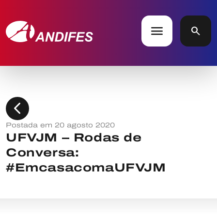
menu
search
chevron_left
Postada em 20 agosto 2020
UFVJM – Rodas de
Conversa:
#EmcasacomaUFVJM