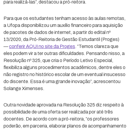
para realizá-las”, destacou a pró-reitora.
Para que os estudantes tenham acesso às aulas remotas,
a Ufopa disponibilizou um auxílio financeiro para aquisição
de pacotes de dados de internet, a partir do edital nº
13/2020, da Pró-Reitoria de Gestão Estudantil (Proges)
—
conferir AQUI no site da Proges
. “Temos clareza que
eles podem vir a ter outras dificuldades. Pensando nisso, a
Resolução nº 325, que cria o Período Letivo Especial,
flexibiliza alguns procedimentos acadêmicos, dentre eles o
não registro no histórico escolar de um eventual insucesso
do discente. Essa é uma grande inovação”, acrescentou
Solange Ximenses.
Outra novidade aprovada na Resolução 325 diz respeito à
possibilidade de uma oferta ser realizada por até três
docentes. De acordo com a pró-reitora, “os professores
poderão, em parceria, elaborar planos de acompanhamento