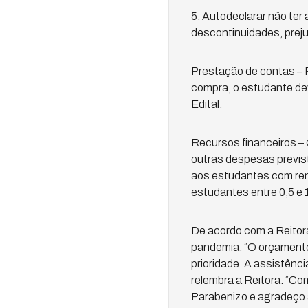
5. Autodeclarar não ter 
descontinuidades, prej
Prestação de contas – 
compra, o estudante dev
Edital.
Recursos financeiros –
outras despesas previst
aos estudantes com rend
estudantes entre 0,5 e 1
De acordo com a Reitor
pandemia. “O orçamento
prioridade. A assistênc
relembra a Reitora. “C
Parabenizo e agradeço a