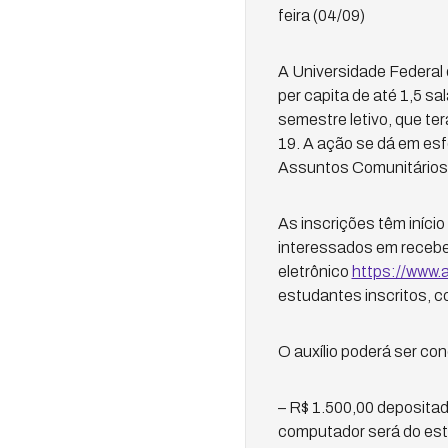
feira (04/09)
A Universidade Federal 
per capita de até 1,5 s
semestre letivo, que te
19. A ação se dá em esf
Assuntos Comunitários 
As inscrições têm iníci
interessados em receber
eletrônico
https://www.a
estudantes inscritos, c
O auxílio poderá ser co
– R$ 1.500,00 deposita
computador será do est