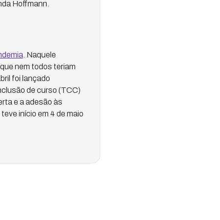
anda Hoffmann.
andemia
. Naquele
 que nem todos teriam
ril foi lançado
onclusão de curso (TCC)
erta e a adesão às
teve início em 4 de maio