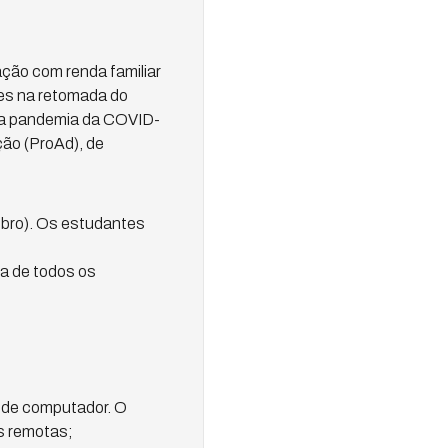
ção com renda familiar
tes na retomada do
 da pandemia da COVID-
ção (ProAd), de
embro). Os estudantes
ca de todos os
 de computador. O
s remotas;