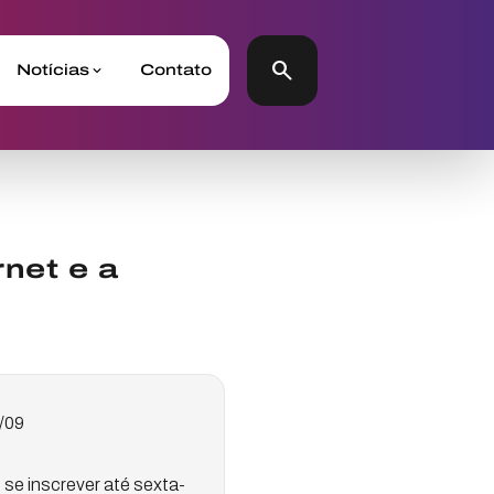
search
Notícias
Contato
rnet e a
4/09
se inscrever até sexta-