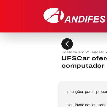
chevron_left
Postada em 25 agosto 
UFSCar ofere
computador
Inscrições para o proce
Destinado aos estudant