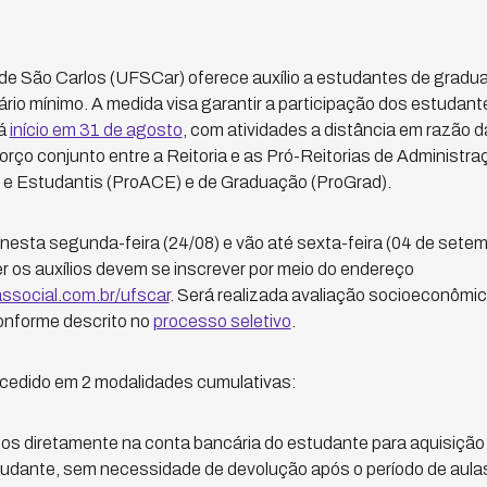
de São Carlos (UFSCar) oferece auxílio a estudantes de gradua
alário mínimo. A medida visa garantir a participação dos estudan
rá
início em 31 de agosto
, com atividades a distância em razão
orço conjunto entre a Reitoria e as Pró-Reitorias de Administra
e Estudantis (ProACE) e de Graduação (ProGrad).
o nesta segunda-feira (24/08) e vão até sexta-feira (04 de set
 os auxílios devem se inscrever por meio do endereço
ssocial.com.br/ufscar
. Será realizada avaliação socioeconômi
onforme descrito no
processo seletivo
.
ncedido em 2 modalidades cumulativas:
dos diretamente na conta bancária do estudante para aquisição
udante, sem necessidade de devolução após o período de aula