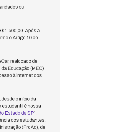
laridades ou
R$ 1.500,00. Após a
rme o Artigo 10 do
Car, realocado de
rio da Educação (MEC)
cesso à internet dos
desde o início da
 estudantil é nossa
 do Estado de SP
“,
ência dos estudantes.
nistração (ProAd), de