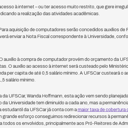
acesso à internet – ou ter acesso muito restrito, que gere irregu
udicando a realização das atividades acadêmicas.
Para aquisição de computadores serão concedidos auxílios de 
erá enviar a Nota Fiscal correspondente à Universidade, confo
 O auxílio à compra de computador provém do orçamento da UFS
as. O auxílio ao acesso à internet será custeado pelo Ministé
a per capita de até 0,5 salário mínimo. A UFSCar custeará o a
,5 salário mínimo.
a da UFSCar, Wanda Hoffmann, esta ação vem sendo planejada 
 da Universidade tem diminuído a cada ano, mas a permanência
ia estudantil da UFSCar já conta com a
maior taxa de cobertura
om grande esforço conseguimos redirecionar recursos à perman
 todos os envolvidos, principalmente aos Pró-Reitores de Admi