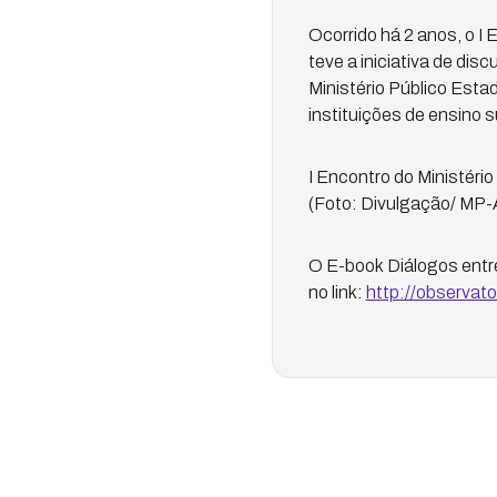
Ocorrido há 2 anos, o I
teve a iniciativa de dis
Ministério Público Esta
instituições de ensino s
I Encontro do Ministér
(Foto: Divulgação/ MP-
O E-book Diálogos entre
no link:
http://observat