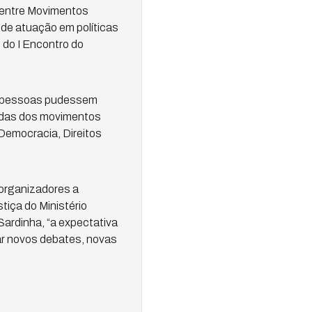
s entre Movimentos
 de atuação em políticas
 do I Encontro do
 as pessoas pudessem
andas dos movimentos
Democracia, Direitos
 organizadores a
tiça do Ministério
Sardinha, “a expectativa
ar novos debates, novas