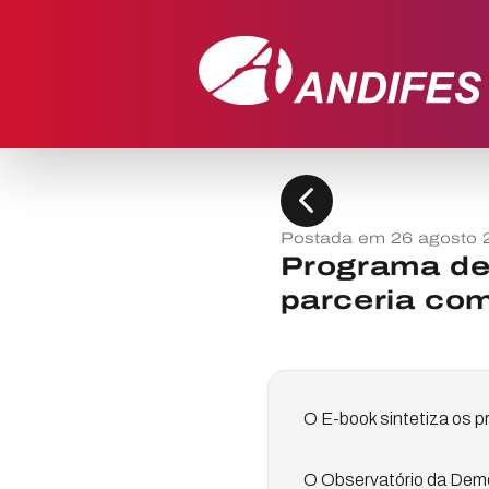
chevron_left
Postada em 26 agosto 
Programa de
parceria com
O E-book sintetiza os p
O Observatório da Demo