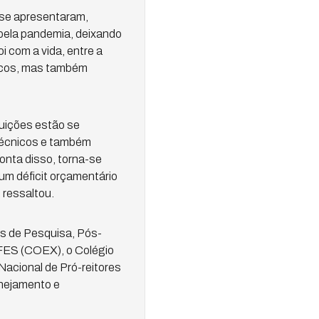
, se apresentaram,
pela pandemia, deixando
 com a vida, entre a
micos, mas também
tuições estão se
técnicos e também
onta disso, torna-se
um déficit orçamentário
 ressaltou.
s de Pesquisa, Pós-
IFES (COEX), o Colégio
acional de Pró-reitores
anejamento e