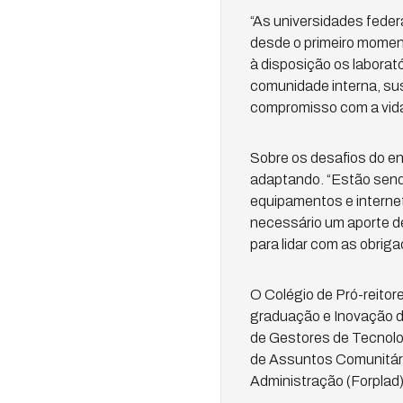
“As universidades federa
desde o primeiro momen
à disposição os laborat
comunidade interna, su
compromisso com a vida 
Sobre os desafios do en
adaptando. “Estão send
equipamentos e internet
necessário um aporte de
para lidar com as obrig
O Colégio de Pró-reito
graduação e Inovação da
de Gestores de Tecnolo
de Assuntos Comunitári
Administração (Forplad) 