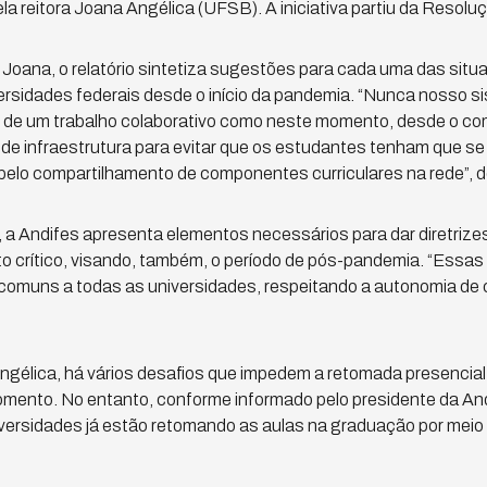
la reitora Joana Angélica (UFSB). A iniciativa partiu da Resolu
 Joana, o relatório sintetiza sugestões para cada uma das si
versidades federais desde o início da pandemia. “Nunca nosso s
 de um trabalho colaborativo como neste momento, desde o co
de infraestrutura para evitar que os estudantes tenham que se
pelo compartilhamento de componentes curriculares na rede”, d
a Andifes apresenta elementos necessários para dar diretrizes
crítico, visando, também, o período de pós-pandemia. “Essas 
comuns a todas as universidades, respeitando a autonomia de c
gélica, há vários desafios que impedem a retomada presencial
mento. No entanto, conforme informado pelo presidente da Andi
iversidades já estão retomando as aulas na graduação por meio