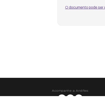
O documento pode ser c
Acompanhe a Andifes:
Instagram
X
YouTube