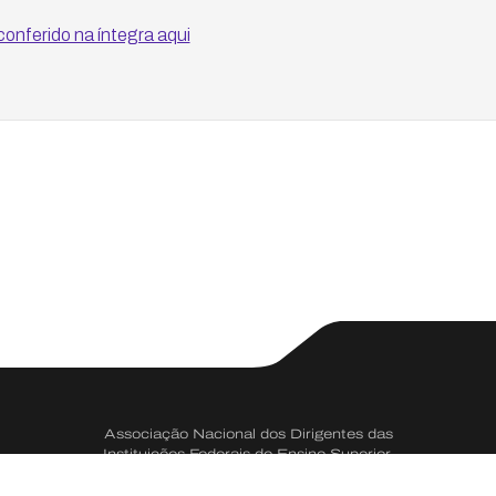
onferido na íntegra aqui
Associação Nacional dos Dirigentes das
Instituições Federais de Ensino Superior.
CNPJ 73.334.666/0001-50