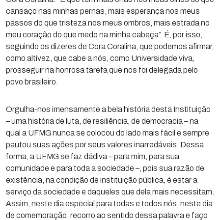
cansaço nas minhas pernas, mais esperança nos meus
passos do que tristeza nos meus ombros, mais estrada no
meu coração do que medo na minha cabeça”. É, por isso,
seguindo os dizeres de Cora Coralina, que podemos afirmar,
como altivez, que cabe a nós, como Universidade viva,
prosseguir na honrosa tarefa que nos foi delegada pelo
povo brasileiro.
Orgulha-nos imensamente a bela história desta Instituição
– uma história de luta, de resiliência, de democracia – na
qual a UFMG nunca se colocou do lado mais fácil e sempre
pautou suas ações por seus valores inarredáveis. Dessa
forma, a UFMG se faz dádiva – para mim, para sua
comunidade e para toda a sociedade –, pois sua razão de
existência, na condição de instituição pública, é estar a
serviço da sociedade e daqueles que dela mais necessitam.
Assim, neste dia especial para todas e todos nós, neste dia
de comemoração, recorro ao sentido dessa palavra e faço