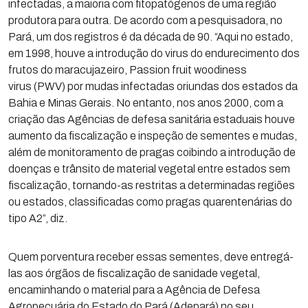
infectadas, a maioria com fitopatógenos de uma região
produtora para outra. De acordo com a pesquisadora, no
Pará, um dos registros é da década de 90. “Aqui no estado,
em 1998, houve a introdução do virus do endurecimento dos
frutos do maracujazeiro, Passion fruit woodiness
virus (PWV) por mudas infectadas oriundas dos estados da
Bahia e Minas Gerais. No entanto, nos anos 2000, com a
criação das Agências de defesa sanitária estaduais houve
aumento da fiscalização e inspeção de sementes e mudas,
além de monitoramento de pragas coibindo a introdução de
doenças e trânsito de material vegetal entre estados sem
fiscalização, tornando-as restritas a determinadas regiões
ou estados, classificadas como pragas quarentenárias do
tipo A2”, diz.
Quem porventura receber essas sementes, deve entregá-
las aos órgãos de fiscalização de sanidade vegetal,
encaminhando o material para a Agência de Defesa
Agropecuária do Estado do Pará (Adepará) no seu