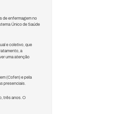
cas de enfermagem no
Sistema Único de Saúde
al e coletivo, que
ratamento, a
lver uma atenção
em (Cofen) e pela
as presenciais.
, três anos. O