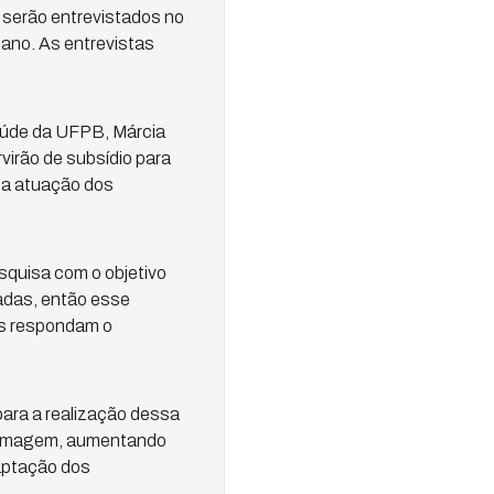
 serão entrevistados no
bano. As entrevistas
aúde da UFPB, Márcia
virão de subsídio para
 a atuação dos
squisa com o objetivo
adas, então esse
ais respondam o
ara a realização dessa
fermagem, aumentando
aptação dos