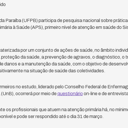
ido
da Paraíba (UFPB) participa de pesquisa nacional sobre práti
imária à Saúde (APS), primeiro nível de atenção em saúde do 
aterizada por um conjunto de ações de saúde, no âmbito individu
proteção da saúde, a prevenção de agravos, o diagnóstico, o t
o de danos e a manutenção da saúde, com o objetivo de desenvo
sitivamente na situação de saúde das coletividades.
rmeiros no estudo, liderado pelo Conselho Federal de Enfermag
a (UnB), ocorrerá por meio de
questionário
on-line e de entrevist
e os profissionais que atuem na atenção primária há, no mínimo
ponível e pode ser respondido até o dia 31 de março.