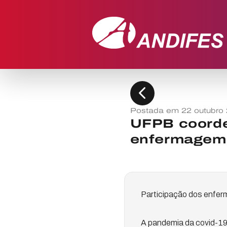
chevron_left
Postada em 22 outubro
UFPB coorde
enfermagem 
Participação dos enferm
A pandemia da covid-19