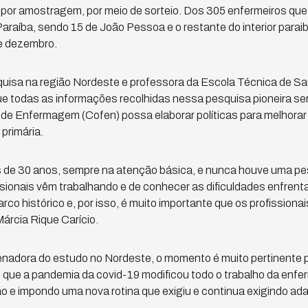
 por amostragem, por meio de sorteio. Dos 305 enfermeiros que
araíba, sendo 15 de João Pessoa e o restante do interior parai
de dezembro.
uisa na região Nordeste e professora da Escola Técnica de S
que todas as informações recolhidas nessa pesquisa pioneira ser
 de Enfermagem (Cofen) possa elaborar políticas para melhorar
primária.
s de 30 anos, sempre na atenção básica, e nunca houve uma pe
sionais vêm trabalhando e de conhecer as dificuldades enfrent
rco histórico e, por isso, é muito importante que os profission
Márcia Rique Carício.
nadora do estudo no Nordeste, o momento é muito pertinente p
 que a pandemia da covid-19 modificou todo o trabalho da en
 e impondo uma nova rotina que exigiu e continua exigindo ad