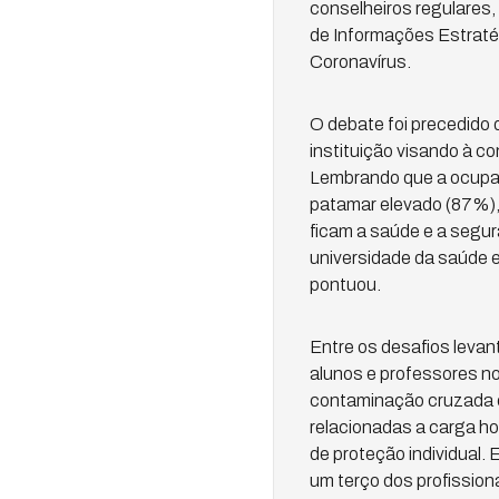
conselheiros regulare
de Informações Estraté
Coronavírus.
O debate foi precedido 
instituição visando à c
Lembrando que a ocupaç
patamar elevado (87%), 
ficam a saúde e a segu
universidade da saúde 
pontuou.
Entre os desafios levan
alunos e professores no
contaminação cruzada e
relacionadas a carga ho
de proteção individual.
um terço dos profission