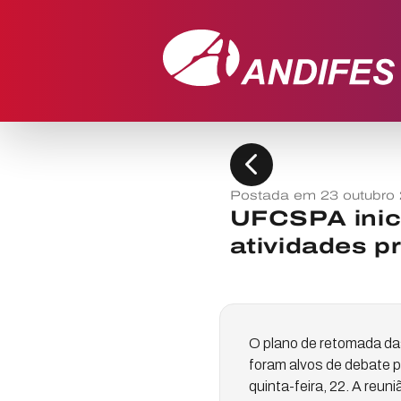
chevron_left
Postada em 23 outubro
UFCSPA inic
atividades p
O plano de retomada das
foram alvos de debate 
quinta-feira, 22. A reuni