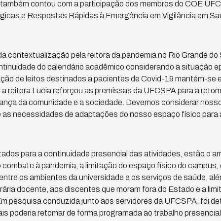
s, também contou com a participação dos membros do COE UF
gicas e Respostas Rápidas à Emergência em Vigilância em Sa
da contextualização pela reitora da pandemia no Rio Grande do 
ontinuidade do calendário acadêmico considerando a situação e
ão de leitos destinados a pacientes de Covid-19 mantém-se 
a reitora Lucia reforçou as premissas da UFCSPA para a retoma
rança da comunidade e a sociedade. Devemos considerar noss
e as necessidades de adaptações do nosso espaço físico para 
tados para a continuidade presencial das atividades, estão o a
 combate à pandemia, a limitação do espaço físico do campus, 
ntre os ambientes da universidade e os serviços de saúde, al
rária docente, aos discentes que moram fora do Estado e a li
 Em pesquisa conduzida junto aos servidores da UFCSPA, foi d
ais poderia retomar de forma programada ao trabalho presencial