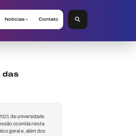
search
Notícias
Contato
 das
2021 da universidade
essão ocorrida nesta
blico geral e, além dos