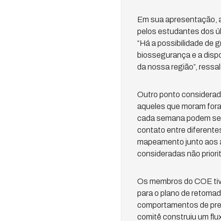
Em sua apresentação, a 
pelos estudantes dos úl
“Há a possibilidade de 
biossegurança e a disp
da nossa região”, ressal
Outro ponto considerado
aqueles que moram fora 
cada semana podem ser a
contato entre diferente
mapeamento junto aos ac
consideradas não priori
Os membros do COE tive
para o plano de retoma
comportamentos de preve
comitê construiu um flu