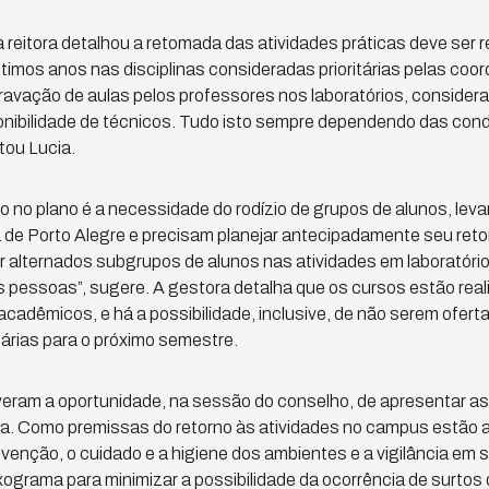
reitora detalhou a retomada das atividades práticas deve ser 
timos anos nas disciplinas consideradas prioritárias pelas coo
gravação de aulas pelos professores nos laboratórios, conside
onibilidade de técnicos. Tudo isto sempre dependendo das con
tou Lucia.
 no plano é a necessidade do rodízio de grupos de alunos, le
de Porto Alegre e precisam planejar antecipadamente seu reto
lternados subgrupos de alunos nas atividades em laboratório, 
s pessoas”, sugere. A gestora detalha que os cursos estão rea
adêmicos, e há a possibilidade, inclusive, de não serem oferta
tárias para o próximo semestre.
ram a oportunidade, na sessão do conselho, de apresentar as
da. Como premissas do retorno às atividades no campus estão 
nção, o cuidado e a higiene dos ambientes e a vigilância em s
xograma para minimizar a possibilidade da ocorrência de surtos