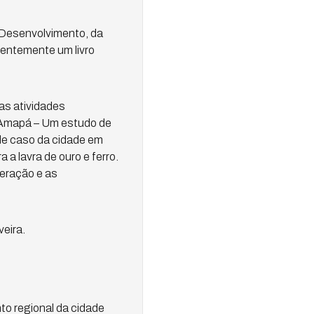
 Desenvolvimento, da
centemente um livro
as atividades
o Amapá – Um estudo de
de caso da cidade em
 a lavra de ouro e ferro.
neração e as
eira.
to regional da cidade