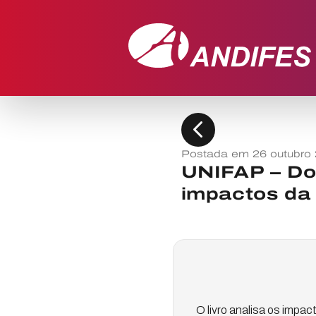
chevron_left
Postada em 26 outubro
UNIFAP – Do
impactos da
O livro analisa os impa