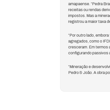
amapaense. “Pedra Bran
receitas ou rendas deri
impostos. Mas a mineraç
registrou a maior taxa d
“Por outro lado, embor
agregados, como o IFDM 
cresceram. Em termos a
configurando passivos 
“Mineração e desenvolvim
Pedro & João. A obra po