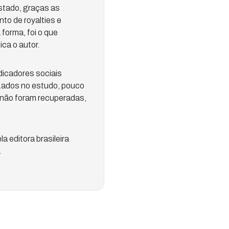
stado, graças as
to de royalties e
forma, foi o que
ca o autor.
dicadores sociais
izados no estudo, pouco
não foram recuperadas,
a editora brasileira
.