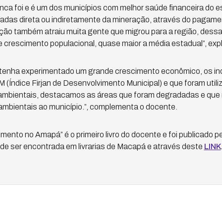
ca foi e é um dos municípios com melhor saúde financeira do e
vadas direta ou indiretamente da mineração, através do pagamen
ão também atraiu muita gente que migrou para a região, dessa 
e crescimento populacional, quase maior a média estadual”, expli
a tenha experimentado um grande crescimento econômico, os in
(Índice Firjan de Desenvolvimento Municipal) e que foram util
mbientais, destacamos as áreas que foram degradadas e que 
ambientais ao município.”, complementa o docente.
ento no Amapá” é o primeiro livro do docente e foi publicado pel
de ser encontrada em livrarias de Macapá e através deste
LINK