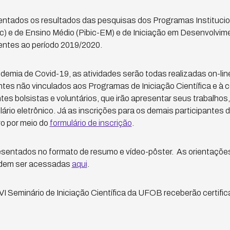
entados os resultados das pesquisas dos Programas Institucio
ibic) e de Ensino Médio (Pibic-EM) e de Iniciação em Desenvolvi
rentes ao período 2019/2020.
demia de Covid-19, as atividades serão todas realizadas on-li
tes não vinculados aos Programas de Iniciação Científica e à
es bolsistas e voluntários, que irão apresentar seus trabalhos,
lário eletrônico. Já as inscrições para os demais participantes 
ro por meio do
formulário de inscrição
.
esentados no formato de resumo e vídeo-pôster. As orientaçõ
odem ser acessadas
aqui
.
VI Seminário de Iniciação Científica da UFOB receberão certific