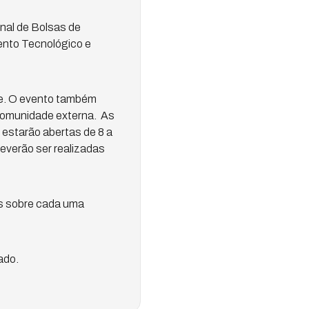
nal de Bolsas de
mento Tecnológico e
ne. O evento também
 comunidade externa. As
 estarão abertas de 8 a
deverão ser realizadas
es sobre cada uma
ado.