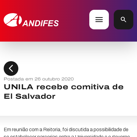
menu
search
chevron_left
Postada em 26 outubro 2020
UNILA recebe comitiva de
El Salvador
Em reunião com a Reitoria, foi discutida a possibilidade de
se estabelecer parcerias entre a Universidade e o governo