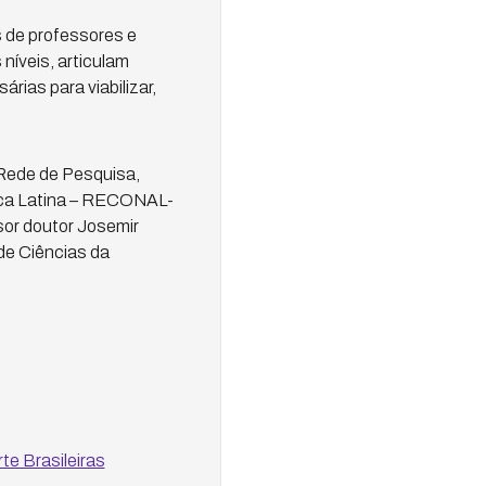
 de professores e
íveis, articulam
ias para viabilizar,
a Rede de Pesquisa,
ica Latina – RECONAL-
or doutor Josemir
de Ciências da
te Brasileiras