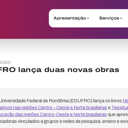
Apresentação
Serviços
 2020
RO lança duas novas obras
Universidade Federal de Rondônia (EDUFRO) lança os livros
Hi
mativos nas regiões Centro – Oeste e Norte brasileiras
e
Tessitur
ucação das regiões Centro-Oeste e Norte brasileiras
que apres
sadoras vinculados a grupos e redes de pesquisa, ensino e ex