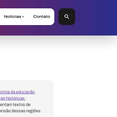
search
Notícias
Contato
stória da educação,
as históricas:
entam textos de
tensão dessas regiões.