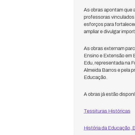
As obras apontam que a
professoras vinculados
esforços para fortalece
ampliar e divulgar impor
As obras externam parce
Ensino e Extensão em 
Edu, representada na F
Almeida Barros e pela 
Educação.
A obras já estão disponí
Tessituras Históricas
História da Educação, E