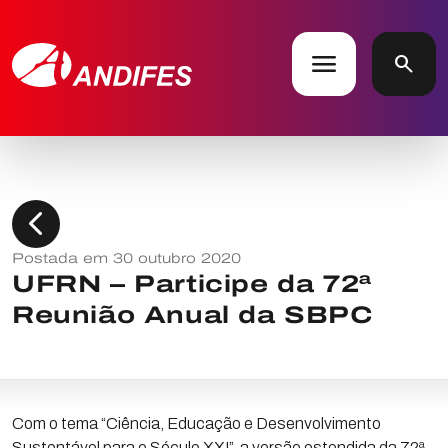
menu
search
chevron_left
Postada em 30 outubro 2020
UFRN – Participe da 72ª
Reunião Anual da SBPC
Com o tema “Ciência, Educação e Desenvolvimento
Sustentável para o Século XXI”, a versão estendida da 72ª