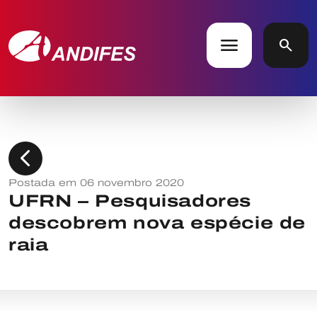
menu
search
chevron_left
Postada em 06 novembro 2020
UFRN – Pesquisadores
descobrem nova espécie de
raia