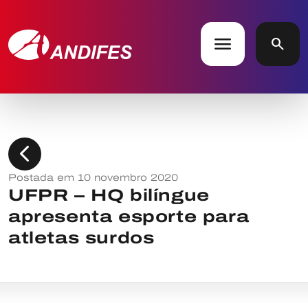
menu
search
chevron_left
Postada em 10 novembro 2020
UFPR – HQ bilíngue
apresenta esporte para
atletas surdos