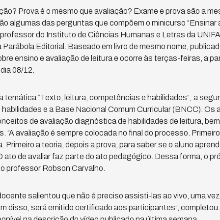
iação? Prova é o mesmo que avaliação? Exame e prova são a me
são algumas das perguntas que compõem o minicurso “Ensinar a
lo professor do Instituto de Ciências Humanas e Letras da UN
a Parábola Editorial. Baseado em livro de mesmo nome, publicad
obre ensino e avaliação de leitura e ocorre às terças-feiras, a pa
 dia 08/12.
a temática “Texto, leitura, competências e habilidades”; a segun
de habilidades e a Base Nacional Comum Curricular (BNCC). Os
ceitos de avaliação diagnóstica de habilidades de leitura, bem
s. “A avaliação é sempre colocada no final do processo. Primei
. Primeiro a teoria, depois a prova, para saber se o aluno apren
 ato de avaliar faz parte do ato pedagógico. Dessa forma, o próp
u o professor Robson Carvalho.
docente salientou que não é preciso assisti-las ao vivo, uma ve
ém disso, será emitido certificado aos participantes”, completou.
sponível na descrição do vídeo publicado na última semana.