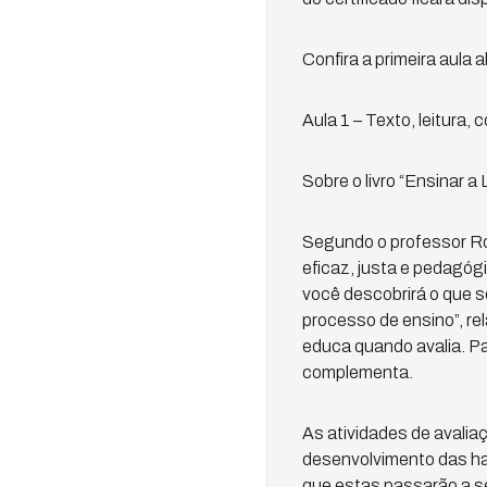
Confira a primeira aula a
Aula 1 – Texto, leitura,
Sobre o livro “Ensinar a
Segundo o professor Ro
eficaz, justa e pedagóg
você descobrirá o que 
processo de ensino”, re
educa quando avalia. Par
complementa.
As atividades de avaliaç
desenvolvimento das hab
que estas passarão a s