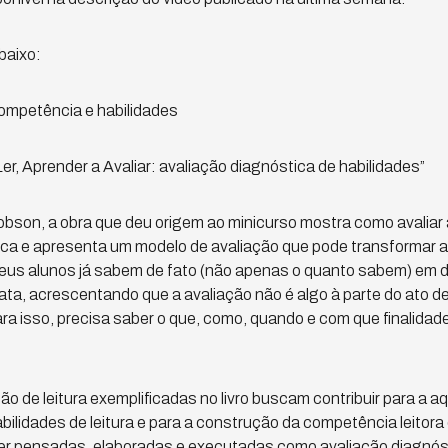
baixo:
 competência e habilidades
 Ler, Aprender a Avaliar: avaliação diagnóstica de habilidades”
bson, a obra que deu origem ao minicurso mostra como avaliar 
ica e apresenta um modelo de avaliação que pode transformar a 
seus alunos já sabem de fato (não apenas o quanto sabem) em
lata, acrescentando que a avaliação não é algo à parte do ato d
a isso, precisa saber o que, como, quando e com que finalidades
ão de leitura exemplificadas no livro buscam contribuir para a aq
ilidades de leitura e para a construção da competência leitora
er pensadas, elaboradas e executadas como avaliação diagnóst