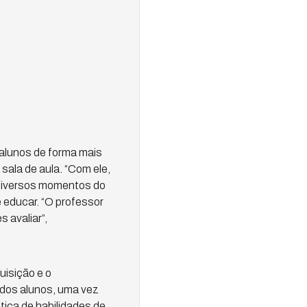
alunos de forma mais
sala de aula. “Com ele,
 diversos momentos do
e educar. “O professor
 avaliar”,
uisição e o
 dos alunos, uma vez
ica de habilidades de