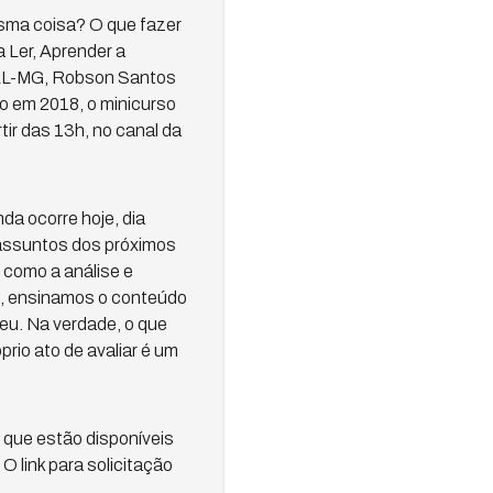
sma coisa? O que fazer
 Ler, Aprender a
IFAL-MG, Robson Santos
o em 2018, o minicurso
rtir das 13h, no canal da
da ocorre hoje, dia
 assuntos dos próximos
 como a análise e
ro, ensinamos o conteúdo
deu. Na verdade, o que
rio ato de avaliar é um
z que estão disponíveis
 O link para solicitação