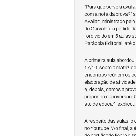
“Para que serve a aval
com a nota da prova?” 
Avaliar”, ministrado pe
de Carvalho, a pedido d
foi dividido em 5 aulas s
Parábola Editorial, até o
A primeira aula abordou 
17/10, sobre a matriz 
encontros reúnem os con
elaboração de atividade
e, depois, damos a prova
proponho é a inversão. O
ato de educar”, explico
A respeito das aulas, o 
no Youtube. “Ao final, al
do certificado ficará di